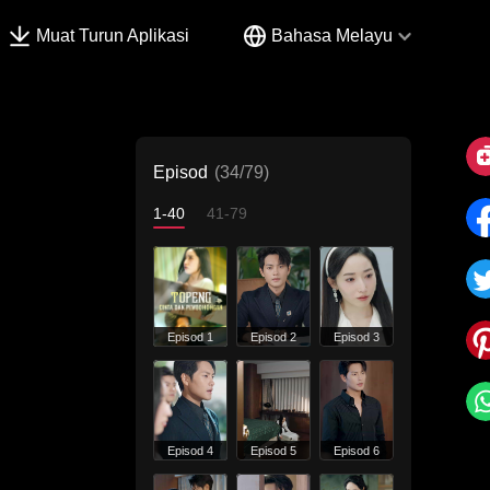
Muat Turun Aplikasi
Bahasa Melayu
Episod
(34/79)
1-40
41-79
Episod 1
Episod 2
Episod 3
Episod 4
Episod 5
Episod 6