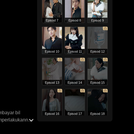
Episod 7
Episod 8
Episod 9
Episod 10
Episod 11
Episod 12
Episod 13
Episod 14
Episod 15
mbayar bil
Episod 16
Episod 17
Episod 18
emperlakukannya
 diberikan