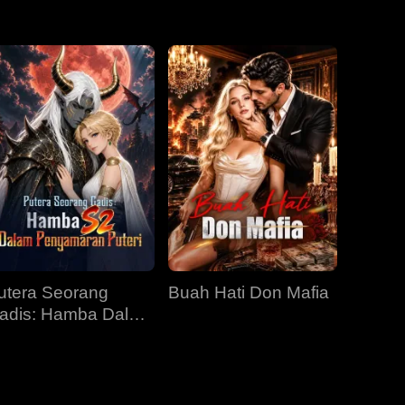
Episod 31
Episod 32
Episod 33
Episod 34
Episod 35
Episod 36
Episod 37
Episod 38
Episod 39
Episod 40
utera Seorang
Buah Hati Don Mafia
adis: Hamba Dalam
enyamaran Puteri