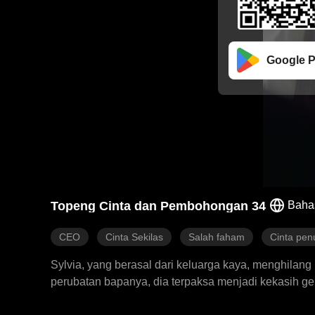
Google P
Topeng Cinta dan Pembohongan 34
Baha
CEO
Cinta Sekilas
Salah faham
Cinta pen
Sylvia, yang berasal dari keluarga kaya, menghilang
perubatan bapanya, dia terpaksa menjadi kekasih g
dengan hina dan menyeksanya. Terhimpit oleh keadaa