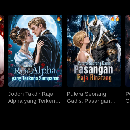
Jodoh Takdir Raja
Putera Seorang
P
Alpha yang Terkena
Gadis: Pasangan
G
Sumpahan
Raja Binatang
P