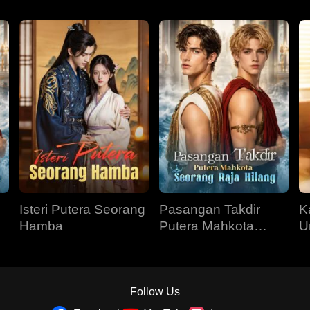
Isteri Putera Seorang
Pasangan Takdir
Ka
Hamba
Putera Mahkota
U
Seorang Raja Hilang
Follow Us