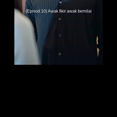
(Episod 10) Awak fikir awak bernilai