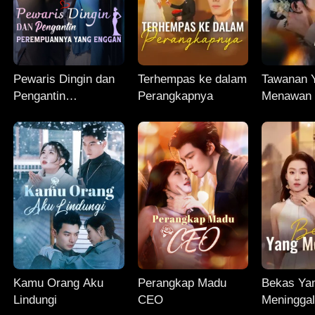
Pewaris Dingin dan
Terhempas ke dalam
Tawanan 
Pengantin
Perangkapnya
Menawan
Perempuannya yang
Enggan
Kamu Orang Aku
Perangkap Madu
Bekas Ya
Lindungi
CEO
Meningga