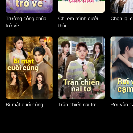
Trưởng công chúa
Chị em mình cưới
Chọn lại 
trở về
thôi
Bí mật cuối cùng
Trận chiến nai tơ
Rơi vào 