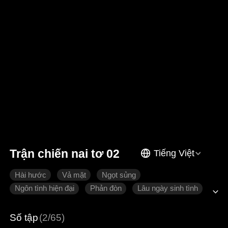
Trận chiến nai tơ 02
Tiếng Việt
Hài hước
Vả mặt
Ngọt sủng
Ngôn tình hiện đại
Phản đòn
Lâu ngày sinh tình
Số tập
(2/65)