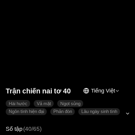
Trận chiến nai tơ 40
Tiếng Việt
Hài hước
Vả mặt
Ngọt sủng
Ngôn tình hiện đại
Phản đòn
Lâu ngày sinh tình
Số tập
(40/65)