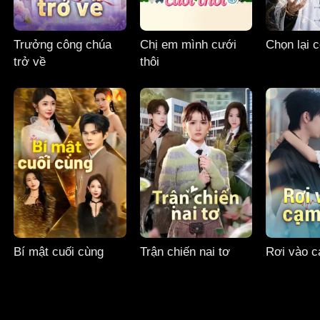
Trưởng công chúa
Chị em mình cưới
Chọn lại 
trở về
thôi
Bí mật cuối cùng
Trận chiến nai tơ
Rơi vào 