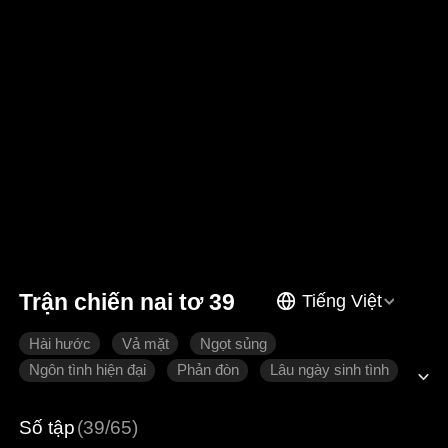
Trận chiến nai tơ 39
Tiếng Việt
Hài hước
Vả mặt
Ngọt sủng
Ngôn tình hiện đại
Phản đòn
Lâu ngày sinh tình
Số tập
(39/65)