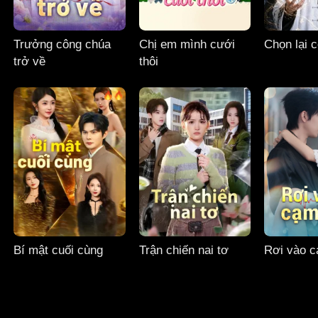
Trưởng công chúa
Chị em mình cưới
Chọn lại 
trở về
thôi
Bí mật cuối cùng
Trận chiến nai tơ
Rơi vào 