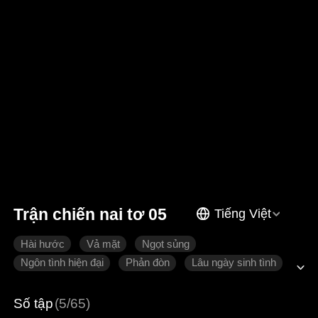
Trận chiến nai tơ 05
Tiếng Việt
Hài hước
Vả mặt
Ngọt sủng
Ngôn tình hiện đại
Phản đòn
Lâu ngày sinh tình
Số tập
(5/65)