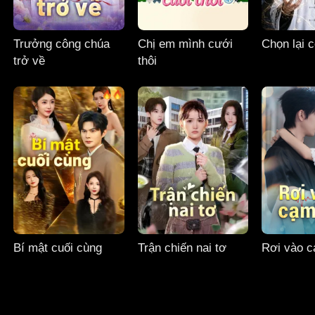
Trưởng công chúa
Chị em mình cưới
Chọn lại 
trở về
thôi
Bí mật cuối cùng
Trận chiến nai tơ
Rơi vào 