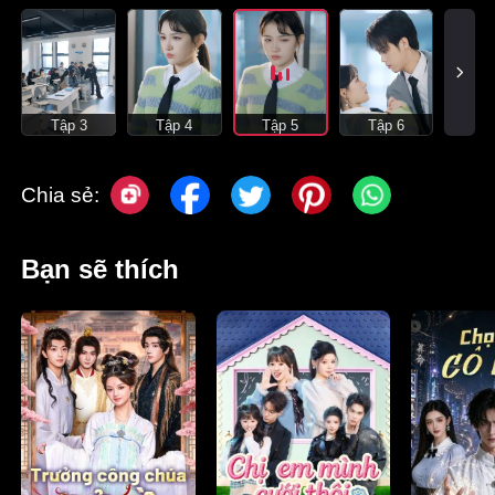
Tập 3
Tập 4
Tập 5
Tập 6
Chia sẻ:
Bạn sẽ thích