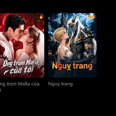
Tập 31
Tập 32
Tập 33
Tập 34
Tập 35
Tập 36
Tập 37
Tập 38
Tập 39
Tập 40
ng trùm Mafia của
Nguỵ trang
i