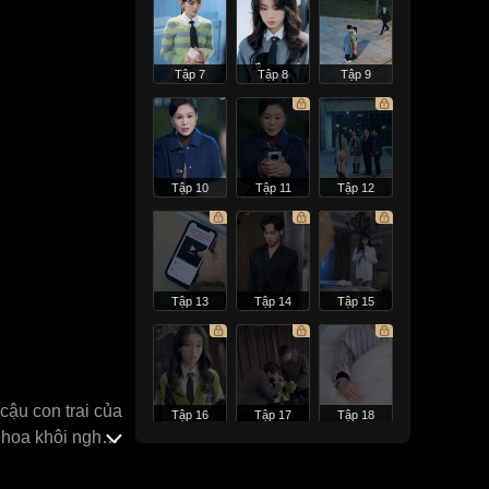
Tập 7
Tập 8
Tập 9
Tập 10
Tập 11
Tập 12
Tập 13
Tập 14
Tập 15
cậu con trai của
Tập 16
Tập 17
Tập 18
o hoa khôi nghèo
an nan mang tên