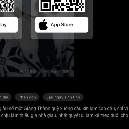
lay
App Store
n đại
Phản đòn
Lâu ngày sinh tình
giàu số một Giang Thành quỳ xuống cầu xin làm con dâu, chỉ vì 
 chịu làm thiếu gia nhà giàu, nhất quyết đi làm kẻ theo đuôi ch
t kẻ ngây thơ còn cao tay hơn! Lâm Sơ lập tức nhận nhiệm vụ gi