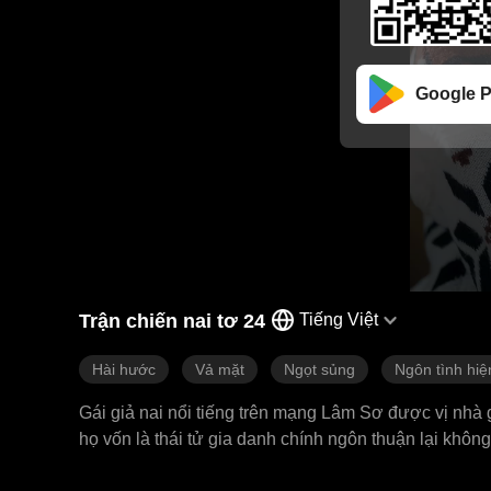
Google P
Trận chiến nai tơ 24
Tiếng Việt
Hài hước
Vả mặt
Ngọt sủng
Ngôn tình hiệ
Gái giả nai nổi tiếng trên mạng Lâm Sơ được vị nhà 
họ vốn là thái tử gia danh chính ngôn thuận lại không
khó! Nếu con trai đã thích đồ giả tạo, thì họ tìm mộ