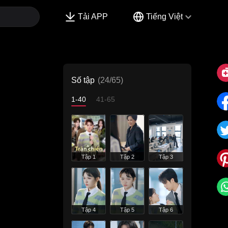
Tải APP
Tiếng Việt
Số tập
(24/65)
1-40
41-65
Tập 1
Tập 2
Tập 3
Tập 4
Tập 5
Tập 6