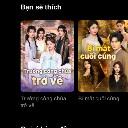
"giải cứu cậu con trai si tình của nhà giàu số một", 
Bạn sẽ thích
thủ của mình lại chính là người quen cũ, cô em ngây 
Trưởng công chúa
Bí mật cuối cùng
trở về