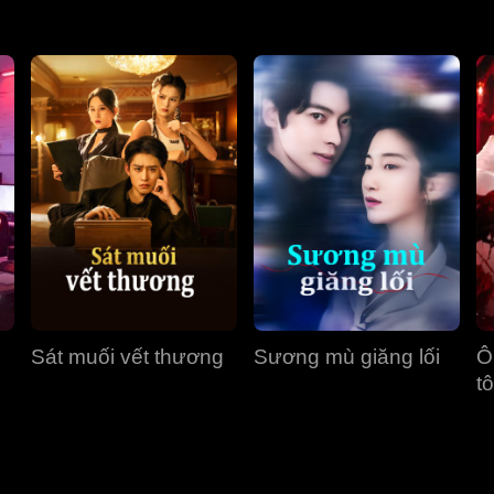
Sát muối vết thương
Sương mù giăng lối
Ô
tô