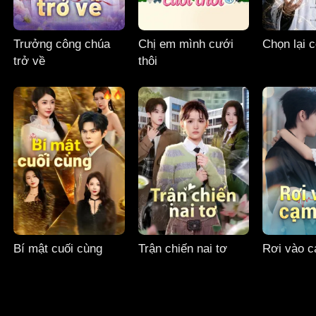
Trưởng công chúa
Chị em mình cưới
Chọn lại 
trở về
thôi
Bí mật cuối cùng
Trận chiến nai tơ
Rơi vào 