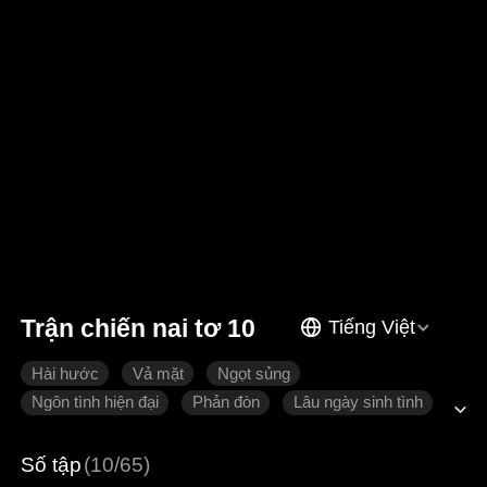
Trận chiến nai tơ 10
Tiếng Việt
Hài hước
Vả mặt
Ngọt sủng
Ngôn tình hiện đại
Phản đòn
Lâu ngày sinh tình
Số tập
(10/65)