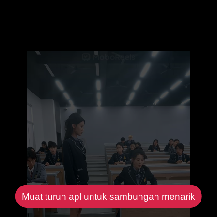
Muat turun apl untuk sambungan menarik