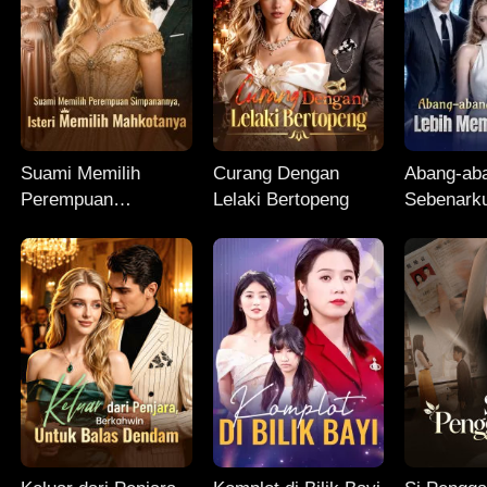
Suami Memilih
Curang Dengan
Abang-ab
Perempuan
Lelaki Bertopeng
Sebenarku
Simpanannya, Isteri
Memanjak
Memilih Mahkotanya