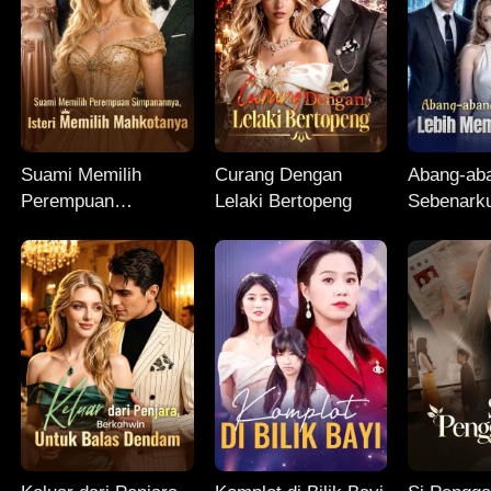
Suami Memilih
Curang Dengan
Abang-ab
Perempuan
Lelaki Bertopeng
Sebenarku
Simpanannya, Isteri
Memanjak
Memilih Mahkotanya