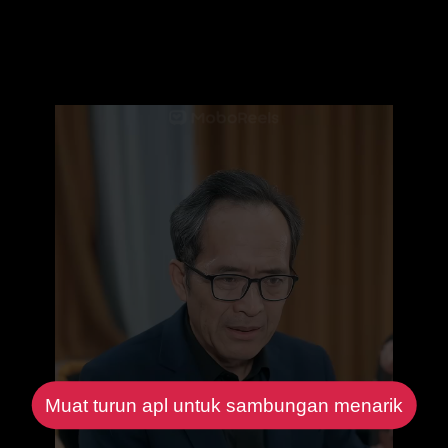
Muat turun apl untuk sambungan menarik