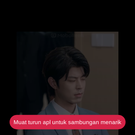
Muat turun apl untuk sambungan menarik