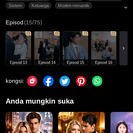
Sistem
Keluarga
Moden romantik
Episod
(15/75)
Episod 13
Episod 14
Episod 15
Episod 16
kongsi:
Anda mungkin suka