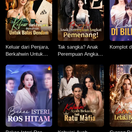
Keluar dari Penjara,
Tak sangka? Anak
Komplot di
Berkahwin Untuk
Perempuan Angkat
Balas Dendam
Pemenang!