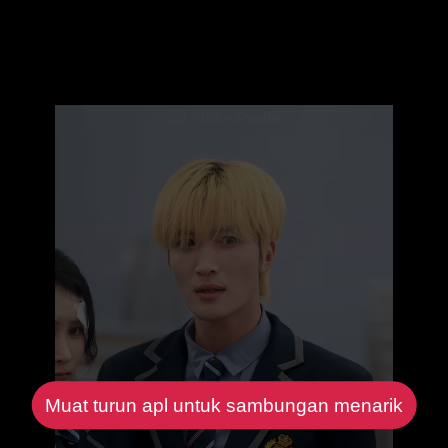
Muat turun apl untuk sambungan menarik