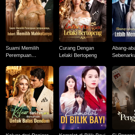
Suami Memilih
Curang Dengan
Abang-ab
Perempuan
Lelaki Bertopeng
Sebenarku
Simpanannya, Isteri
Memanjak
Memilih Mahkotanya