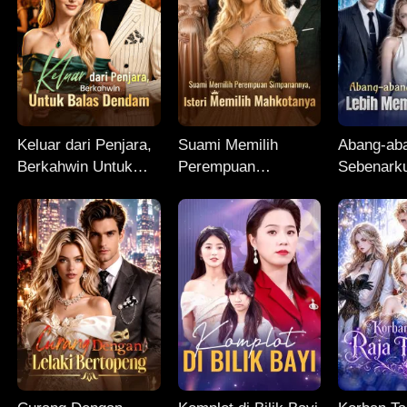
Keluar dari Penjara,
Suami Memilih
Abang-ab
Berkahwin Untuk
Perempuan
Sebenarku
Balas Dendam
Simpanannya, Isteri
Memanjak
Memilih Mahkotanya