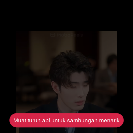
Muat turun apl untuk sambungan menarik