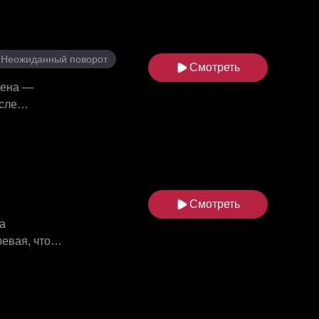
чью силу.
ого
ронувшем сам
Неожиданный поворот
Смотреть
дена —
сле
отенция»
лишь
Смотреть
а
ревая, что
о время
ли его,
, король
торый когда-