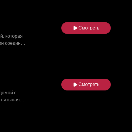
корной жены
тью к той,
ь. Когда
н — только
Смотреть
й, которая
он соединил
щем матче
вложил в
Смотреть
домой с
оспитывая
зные
 подставить
ей, и их