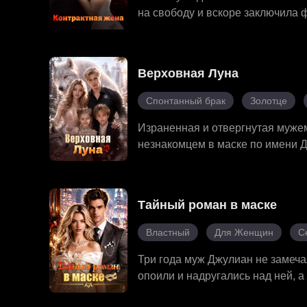
на свободу и вскоре заключила 
обидчикам, а Горацио нуждается
загадочный врач, между ними за
выгодной сделкой.
Верховная Луна
Спонтанный брак
Золотце
Израненная и отвергнутая мужем
незнакомцем в маске по имени Д
договор с холодным альфой Джа
бара. Её редкий сифонный дар ис
источник исцеления. Столкнувш
Тайный роман в маске
предательством и смертельными 
проклятую душу Джариса и прек
Властный
Для Женщин
С
изгнанницы она становится кор
сердце Джариса и создаёт семью
Три года муж Джулиан не замечал
любовь и сила.
опоили и надругались над ней, 
на развод. Тот мужчина в маске,