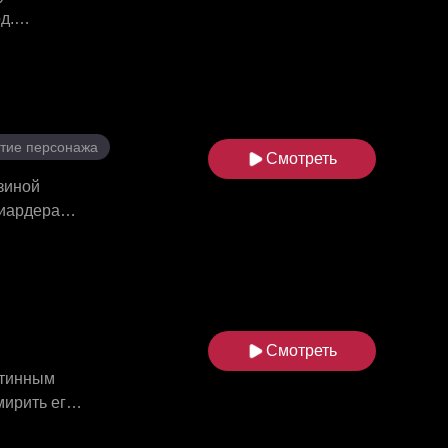
д.
опасным и
дала
ство.
итие персонажа
Смотреть
узиной
лиардера
эн умолял о
ла семейную
на и Лауры
ной
вить её при
Смотреть
стинным
мирить его
раторскую