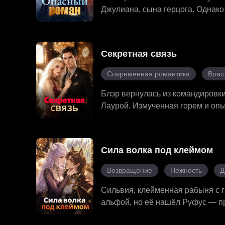
Джулиана, сына герцога. Однако
Однажды ночью она напилась и 
влиятельным кузеном Джулиана.
отомстить Джулиану. Их жизни п
Секретная связь
Современная романтика
Влас
Блэр вернулась из командировки
Лаурой. Измученная горем и опь
Романа — та ночь положила нача
прощении, коварная бывшая жен
ловушку, чтобы вернуть её к Дэн
Сила волка под клеймом
и её беременность, разбив всю 
служебной связью, Роман опустил
Возвращение
Нежность
Д
себе.
Сильвия, клейменная рабыня с 
альфой, но её нашёл Руфус — пр
звериную ярость. Не желая стат