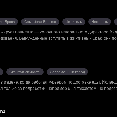
 засады соперниц Алины и Шерри и пробуждает редкую вол
зримой поддержкой его соратников она крепнет после кажд
ду об убийстве матери десять лет назад и о заговоре, зат
ле Брака
Семейная Вражда
Целитель
Нежность
ажирует пациента — холодного генерального директора Ай
едования. Вынужденные вступить в фиктивный брак, они по
ют остроумную борьбу. Ксимена обнаруживает, что его «имп
м, и посвящает себя лечению. Хотя Айден сначала хотел 
 влюбляется. В итоге их фальшивые отношения становятся
неожиданный роман.
Скрытая личность
Современный город
в измене, когда работал курьером по доставке еды. Йоланд
лся только за подработки, например был таксистом, не подоз
мперии. Три года Лиам скрывал свою суть, и теперь пришл
вою настоящую мощь. Они насмехались над ним, подставля
избиения, но Лиам разобрался со всеми обидчиками. Айкин
тва
у в верности, когда понял, что Лиам тот самый человек, ко