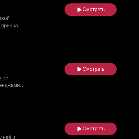
Смотреть
овой
у принца
йти замуж, а
настоящей
ный с её
данное
Смотреть
у её
Бенджамин.
 – её
й дремала
ть:
Смотреть
 неё и