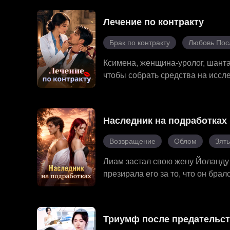
военную академию, выдерживает
Под тайной защитой Руфуса и не
Лечение по контракту
сражения, пока не раскроет прав
трон империи...
Брак по контракту
Любовь Пос
Ксимена, женщина-уролог, шант
чтобы собрать средства на иссл
переезда друг к другу устраива
вызвана хроническим отравление
использовать её, он постепенно
Наследник на подработках
настоящими, рождая сладкий и 
Возвращение
Облом
Зять
Лиам застал свою жену Йоланду 
презирала его за то, что он бра
он наследник огромной бизнес-и
показать Йоланде и её родным с
даже нанимали головорезов для 
Триумф после предательс
криминального мира, поклялся ем