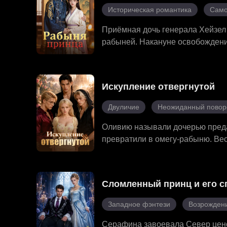
Историческая романтика
Само
Приёмная дочь генерала Хейзел 
рабыней. Накануне освобождения
Мэтью: днём он был сдержан и х
затем попытались заживо закопа
наследницей рода. Она отомстил
Искупление отвергнутой
рождением, и полюбила Мэтью. В
счастье.
Двуличие
Неожиданный повор
Оливию называли дочерью предат
превратили в омегу-рабыню. Вес
Но когда ей исполнилось 18, в н
истинные пары. Они отторгли её
огромная редкая сила. Когда на
Сломленный принц и его с
поддаться ненависти или прийти
Западное фэнтези
Возрожден
Серафина завоевала Север ценой