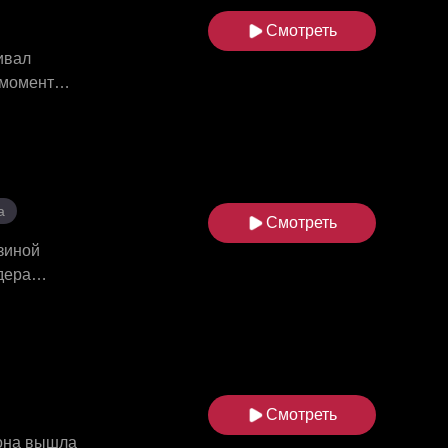
и каждый
Смотреть
прошлое
ивал
 момент
еру,
ния
ды. Как
ный,
а
Смотреть
узиной
дера
эна,
аривая
ращал её
 их обманы.
сь из
Смотреть
 она вышла