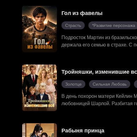
догадываясь об этом, завязала 
она превратилась в сильную и н
Гол из фавелы
кого раньше не замечал. Среди и
маска мистера А наконец сорвал
Страсть
*Развитие персонажа
они и их любовь.
Подросток Мартин из бразильско
держала его семью в страхе. С 
уличный футбол с танцевальной
отбора на чемпионат мира, осуще
него всё.
Тройняшки, изменившие в
Золотце
Сильная Любовь
В день похорон матери Кейлин М
любовницей Шарлой. Разбитая г
троих одарённых детей от него. 
проделки. Постепенно Хиллиард 
Кейлин, но влюблённые разобрал
Рабыня принца
семья обрела счастье.