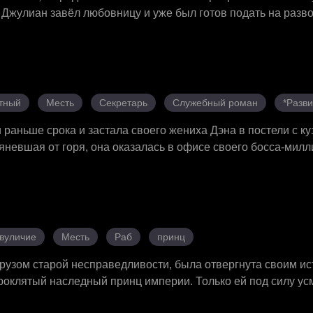
 Джулиан завёл любовницу и уже был готов подать на разво
провела ночь с незнакомцем, которым оказался Дэймон — 
 Дэймон горел желанием завладеть ею, а сама Веспер жаж
ереплелись, и буря была готова обрушиться на всё королев
тный
Месть
Секретарь
Служебный роман
*Разв
 раньше срока и застала своего жениха Дэна в постели с к
яневшая от горя, она оказалась в офисе своего босса-мил
ло тайному служебному роману. Но враги не унимались: Д
а Романа Джессика кружила рядом, а тётя Вивиан устрои
у. Роман ворвался на ужин, вывел на чистую воду роман Дэ
их ложь. Когда Джессика попыталась шантажировать их тай
ся на колено — не чтобы отступить, а чтобы навсегда оста
вуличие
Месть
Раб
принц
грузом старой несправедливости, была отвергнута своим и
оклятый наследный принц империи. Только ей под силу ус
ь птицей в позолоченной клетке, Сильвия поступает в Импе