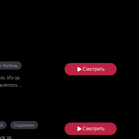
я Любовь
Смотреть
о. Из-за
оклятого
ночью она
а дочерьми.
ка ложью, а
правду, он
рушили все
ий
Садомазо
Смотреть
уж за