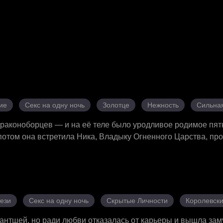
ие
Секс на одну ночь
Золотце
Нежность
Сильна
раконоборцев — и на её теле было уродливое родимое пятн
 потом она встретила Ника, Владыку Огненного Царства, пр
Только её прикосновение могло остановить пламя. Однажды 
цами. Пять лет спустя Джоди вернулась в Драконьи земли з
 и её уже никто не узнавал. Но Мелоди отравляла разум Ни
тив Джоди козни на каждом шагу. Когда Ник наконец узнал 
ра — та самая женщина, которую он обидел. Вместе они раз
ези
Секс на одну ночь
Скрытые Личности
Королевск
нец обрели друг друга.
нтшей, но ради любви отказалась от карьеры и вышла зам