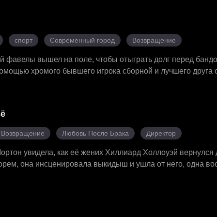
тайный роман с его второй личностью — мистером А. Из по
езависимую женщину. И тогда Джулиан вдруг воспылал страс
нтриг Луизы и подстав Элоизы переплетались ложь и страст
ась, между ними рухнули все барьеры. Больше никаких тай
спорт
Современный город
Возвращение
й фавелы вышел на поле, чтобы отыграть долг перед бандо
помощью хромого бывшего игрока сборной и лучшего друга 
 пластикой самбы. В итоге он забил победный гол в решаю
ствив не только свою мечту, но и мечту тренера, который 
сё
Возвращение
Любовь После Брака
Директор
ортон увидела, как её жених Хиллиард Холлоуэй вернулся 
орем, она инсценировала выкидыш и ушла от него, одна в
Когда они встретились снова, дети стали устраивать отцу ра
догадался, что это его собственные дети. Шарла старалась
ись со всеми недоразумениями. Мужчина вернул жену и дет