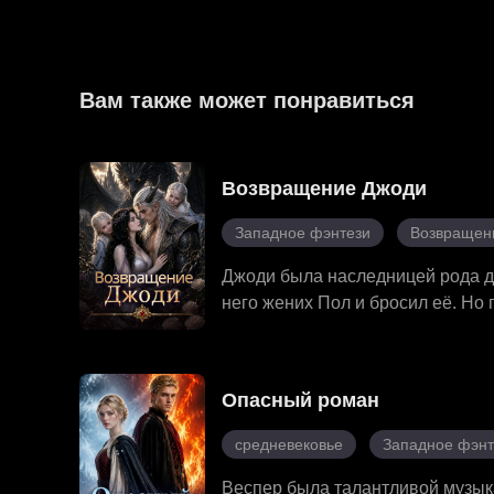
Вам также может понравиться
Возвращение Джоди
Западное фэнтези
Возвращен
Джоди была наследницей рода д
него жених Пол и бросил её. Но
гореть в огне целое столетие. 
ушла, будучи беременной близне
Пятно исчезло, лицо изменилось,
Опасный роман
собственные родные строили про
понял, что его судьбоносная па
средневековье
Западное фэнт
заговоры, спасли дочерей и нако
Веспер была талантливой музыка