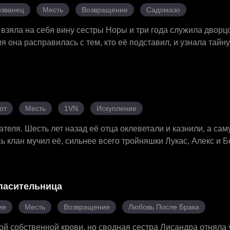
званец
Месть
Возвращение
Садомазо
взяла на себя вину сестры Норы и три года служила дворц
 она расправилась с тем, кто её подставил, и узнала тайн
олоден, а ночью не владеет собой. Родные заставили её вы
ть на заклание. Хейзел сбежала и выяснила, что является 
а обидчикам, защитила бабушку, раскрыла заговор, связан
месте они свергли главного заговорщика и обрели долгож
от
Месть
1VN
Искупление
еля. Шесть лет назад её отца оклеветали и казнили, а сам
ь клан мучил её, сильнее всего тройняшки Лукас, Алекс и 
ей пробудилась сила. И тут выяснилось, что именно эти трое
 и постоянно унижали, но девушка не сломалась, ведь в не
д всеми нависли реальные угрозы, Оливии предстояло реши
пасительница
 на помощь.
ие
Месть
Возвращение
Любовь После Брака
 собственной крови, но сводная сестра Лисандра отняла у