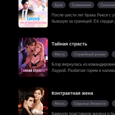
то спас ему жизнь. Один за друг
Брак
Сожаление
Сильная
бизнесмен, что высмеивал его. 
позади. Он навсегда перевернул 
После шести лет брака Лекси с 
бывшую за границей. Её сердце 
болезни их дочери — и она без 
превратившись из простой домох
публиковали в лучших междунар
Тайная страсть
только она была готова открыть
полностью сломался и отчаянно 
Месть
Служебный роман
Блэр вернулась из командировки
Лаурой. Разбитая горем и напив
Романа — одна ночь положила н
требовала, чтобы Блэр отошла в 
вернуться к Дэну. Бывшая жена 
Контрактная жена
преследовать. Но Роман всегда 
С двумя лучшими подругами ряд
Месть
Скрытые Личности
разрушительного прошлого — как 
Камиллу подставили мачеха и бы