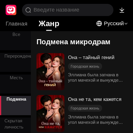
Жанр
Главная
Русский
Все
Подмена микродрам
Перерождение
Она – тайный гений
Городская жизнь
Семейная Вражда
Эллиана была загнана в
Месть
угол мачехой и вынуждена
Неожиданный поворот
скрывать свою красоту и
Спонтанный брак
таланты. Пятнадцать лет
Подмена
спустя она обнаруживает,
Она не та, кем кажется
Подмена
что уже два года тайно
замужем за Коулом,
Городская жизнь
наследником
Семейная Вражда
Эллиана была загнана в
могущественной семьи
Скрытая
угол мачехой и вынуждена
Неожиданный поворот
Эванс, даже не
личность
скрывать свою красоту и
подозревая об этом! Все
Спонтанный брак
таланты. Пятнадцать лет