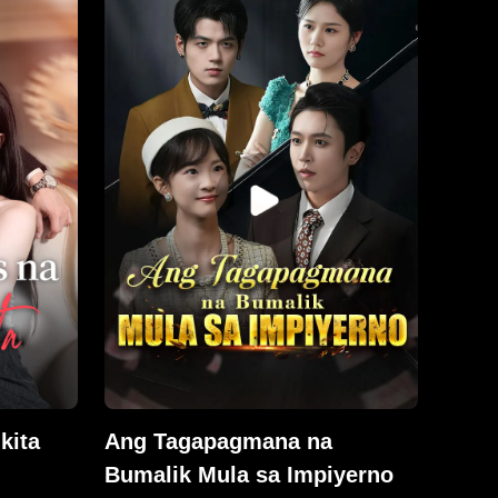
aring
hindi nakita. Kalaunan, isang
harap,
kasunduan ng pamilya ang
 Matthew
nagtulak sa kanila sa isang 100-
agkabata
araw na kasal. Habang hinahanap
atay".
ni Dominic ang kanyang
nagsimula
tagapagligtas, unti-unti siyang
nahulog kay Natalie—ngunit
na mga
nagsimulang magduda nang
n.
nabunyag ang kanyang mga lihim
na pagkakakilanlan: isang
mahusay na siruhano, isang
kilalang propesor, at isang
makapangyarihang CEO, bawat
rebelasyon ay labis na nakagugulat
sa kanya.
kita
Ang Tagapagmana na
Bumalik Mula sa Impiyerno