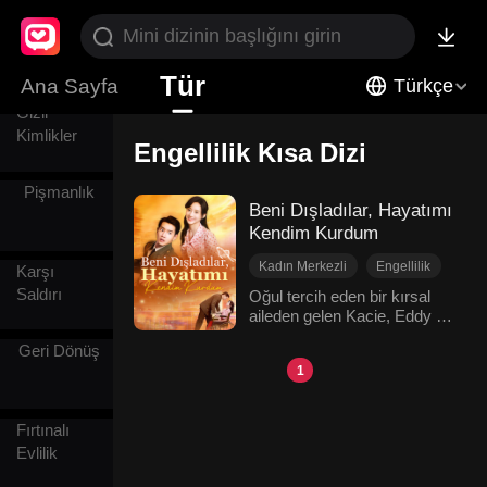
Kefaret
Tür
Ana Sayfa
Türkçe
Gizli
Kimlikler
Engellilik Kısa Dizi
Pişmanlık
Beni Dışladılar, Hayatımı
Kendim Kurdum
Kadın Merkezli
Engellilik
Karşı
Fırtınalı Evlilik
Saldırı
Oğul tercih eden bir kırsal
aileden gelen Kacie, Eddy ile
Geri Dönüş
Aile
18 yaşında tanıştı. Kızları
Dönem Romantizmi
Geri Dönüş
doğduktan sonra, onun
1
ailesinin zorbalığı, çocuğunu
hırsızlıkla suçlayacak kadar
şiddetlendi ve onun
Fırtınalı
ayrılmasına neden oldu.
Evlilik
Daha sonra, engelli bir gazi
olan Lanny'den destek