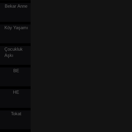
buldu. Terkedilmiş bir eşten,
Bekar Anne
ünlü bir fabrika müdürüne
yükseldi; sırf kendi azmiyle
kaderini yeniden yazdı.
Köy Yaşamı
Çocukluk
Aşkı
BE
HE
Tokat