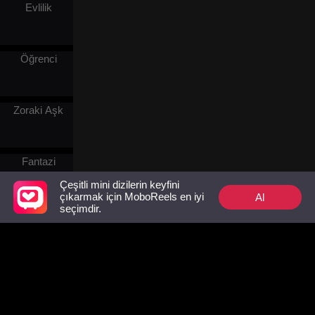
Evlilik
Öğrenci
Zoraki Aşk
Fantazi
Çeşitli mini dizilerin keyfini
Al
çıkarmak için MoboReels en iyi
seçimdir.
Dönem
Romantizmi
Batı
Fantazisi