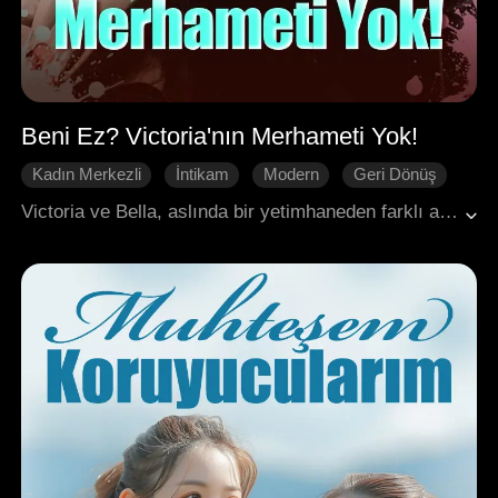
Beni Ez? Victoria'nın Merhameti Yok!
Kadın Merkezli
İntikam
Modern
Geri Dönüş
Aile
Kampüs & Gençlik
Victoria ve Bella, aslında bir yetimhaneden farklı aileler tarafından evlat edinilen kız kardeşlerdi. Yıllar sonra, gizlice orduya katılan Victoria, Donanma Amirali olarak emekli oldu ve kız kardeşine daha iyi bir hayat sunmak umuduyla geri döndü. Ancak, kız kardeşinin sınıf arkadaşları tarafından zorbalığa uğradığını ve bitkisel hayata girdiğini öğrenince şoke oldu. Öfkeden deliye dönen Victoria, bu zorba üçlüden nasıl intikam alacak?