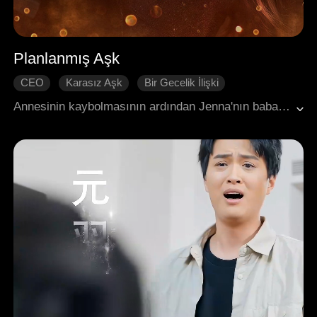
Planlanmış Aşk
CEO
Karasız Aşk
Bir Gecelik İlişki
Yavaşça Aşık Olmak
Tatlılık
Modern Romantizm
Annesinin kaybolmasının ardından Jenna'nın babası, Harris ailesine şoför oldu ve trajik ölümünün ardından, böylece Jenna, Harris ailesi tarafından evlat edinildi. Ailenin ikinci oğlu Louis ile görünüşte tesadüfi bir karşılaşma, aslında hesaplanmış bir baştan çıkarmaydı. Görünüşte gelişigüzel bir ilişki olarak başlayan şey, aslında onun uzun süredir devam eden bir planıydı ve onun baskın etkisi altında, evlat edinilmesinin ardındaki gizli gerçek nihayet ortaya çıktı.