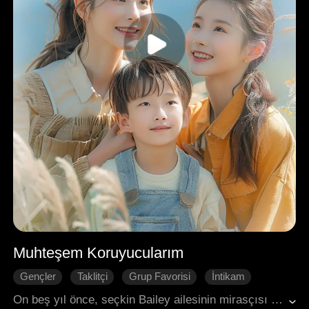
Muhteşem Koruyucularım
Gençler
Taklitçi
Grup Favorisi
İntikam
Tutku
Aile
Modern Romantizm
On beş yıl önce, seçkin Bailey ailesinin mirasçısı ve dahi bir çocuk olan Evan, ailesini kaybettikten sonra Harrison ailesi tarafından evlat edinildi ve onların oğlu tarafından eziyet gördü. Neyse ki, her biri güçlü bir savaşçı, ünlü bir aktris, mucizeler yaratan bir doktor ve başarılı bir iş imparatoru olarak benzersiz becerilere sahip olan dört muhteşem teyzesi Evan'ı buldu ve ona sevgi yağdırdı. Birlikte, ona kötülük edenlerden intikam almak için bir plan kurdular.