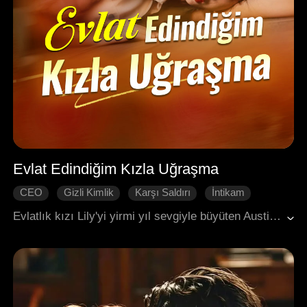
Evlat Edindiğim Kızla Uğraşma
CEO
Gizli Kimlik
Karşı Saldırı
İntikam
Aile
Evlatlık kızı Lily'yi yirmi yıl sevgiyle büyüten Austin'den sonra, Lily öz ailesini buldu ancak onlar, ailenin evlatlık kızı Lillian ve oğulları Gavin tarafından istismar edildi. Austin dönüp gerçeği öğrendi, Lily'yi tek varisi ilan etti ve hepsini ezerek yalanlarını ortaya çıkardı. Lillian hapse girdi, evlatlık ailesi ise sefil bir şekilde dilenmeye mahkûm oldu.