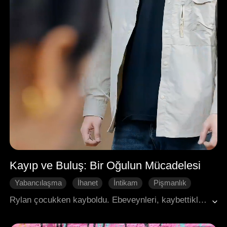
Kayıp ve Buluş: Bir Oğulun Mücadelesi
Yabancılaşma
İhanet
İntikam
Pişmanlık
Modern Aşk
Rylan çocukken kayboldu. Ebeveynleri, kaybettikleri çocuğun acısını hafifletmek için Jaxon'ı evlat edindi. Rylan bulunduktan sonra bile Jaxon'ı kayırmaya devam ettiler, hatta Jaxon yangın çıkardığında tüm suçu Rylan'ın üzerine attılar.