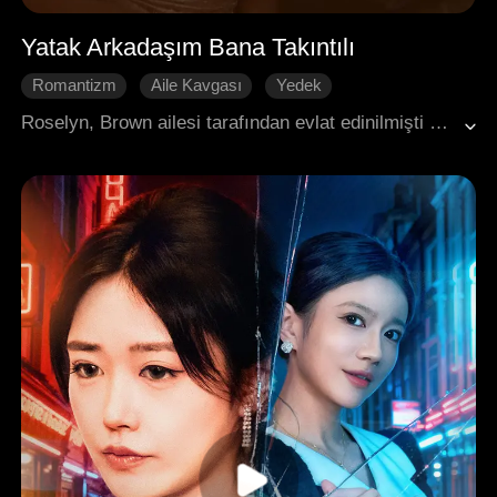
Yatak Arkadaşım Bana Takıntılı
Romantizm
Aile Kavgası
Yedek
Zor Kazanılan Aşk
Modern Romantizm
Roselyn, Brown ailesi tarafından evlat edinilmişti ve ailenin varisi Kevin'e gizlice aşıktı. Ancak iftiraya uğradı ve yurtdışına gitmek zorunda kaldı. Orada Kevin'in düşmanı Wesley ile yatak arkadaşı oldu. Döndüğünde Kevin nişanlanmaya hazırlanıyordu ve Brown ailesi onu zorla görücü usulü evliliğe zorluyordu. Ama asıl sorun, Roselyn'e takıntılı hale gelen Wesley'di.