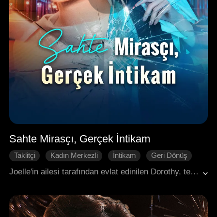
Sahte Mirasçı, Gerçek İntikam
Taklitçi
Kadın Merkezli
İntikam
Geri Dönüş
Aile
Joelle'in ailesi tarafından evlat edinilen Dorothy, tecavüze uğradığı sırrını saklamak ve seçkin öz ailesine dönmek için onları öldürdü. Joelle hayatta kaldı, bir nişanla Dorothy'nin üvey erkek kardeşine soyunu kanıtladı ve intikam almak için mirasçı kimliğine büründü.