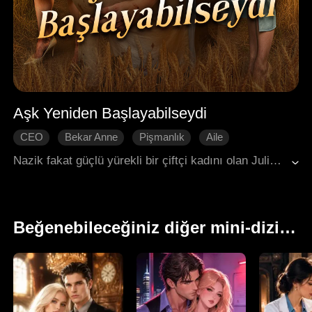
Aşk Yeniden Başlayabilseydi
CEO
Bekar Anne
Pişmanlık
Aile
Modern Romantizm
Nazik fakat güçlü yürekli bir çiftçi kadını olan Julie, kıskanç ve snob kayınvalidesi Madeleine'in entrikalarıyla sevdiği kocasından zorla ayrıldı ve çocuğundan mahrum bırakıldı. Daha sonra terk edilmiş bir bebek olan Susanna'yı evlat edindi. On yedi yıl sonra Julie, öz oğlu Justin'in evlatlık kızına eziyet ettiğini öğrendi. Bu kaos ortasında, kocasıyla yeniden bir araya geldi. Ancak aradan bu kadar zaman geçmişken, birbirlerini tanıyabilecekler miydi?
Beğenebileceğiniz diğer mini-diziler.