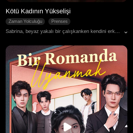
Kötü Kadının Yükselişi
Zaman Yolculuğu
Prenses
Kocayı Geri Kazanmak
Tarihi Romantizm
Sabrina, beyaz yakalı bir çalışkanken kendini erkek romanında kötü prenses Serena olarak bulur. Kaderi trajik bir ölümdür. Hayatta kalmak için kocası Axel'i korur, onunla boşanma anlaşması yapar ve kozmetik işine başlar. Modern zekâsı ve önbilgisiyle hastalık numarası yapıp para sızdırır, saray entrikalarını alt eder, bir prensi kurtarır, doğum günü krizini önler ve büyük prensesin suçlarının kanıtlarını toplar. Sonunda büyük prenses düşer. Axel ise kızarmış kulaklarıyla ayrılmak istemediğini itiraf eder. Sabrina üç şart koyar: başka kadın yok, dükkânına karışma, kavga ettiğinde arkamda dur. Axel hepsini kabul eder. İkili mutlu sona ulaşır.
Karakter Gelişimi