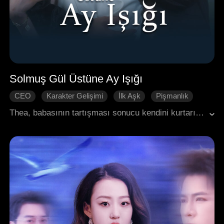
Solmuş Gül Üstüne Ay Işığı
CEO
Karakter Gelişimi
İlk Aşk
Pişmanlık
Geri Dönüş
Modern Romantizm
Thea, babasının tartışması sonucu kendini kurtarıcısı gibi görünen Danny'nin kollarında buldu. Ancak kısa sürede onun üvey kız kardeşiyle dönen bir aldatma ağının parçası olduğunu öğrendi. Kalbi kırık Thea, bu kez görünüşte bitkisel hayattaki Felix'le evlendi. Oysa Felix, yıllardır içinde taşıdığı aşk nedeniyle hastalığını taklit ediyordu. İkisinin bağı derinleştikçe, Danny sonunda Thea'ya aslında her zaman âşık olduğunu fark etti. Hatta yıllar önce ona attığı 'hayat kurtaran' iyiliğin bile bir aldatmaca olduğunu öğrendi. Ne var ki artık çok geçti: geri dönüş yoktu.