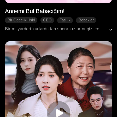
Annemi Bul Babacığım!
Bir Gecelik İlişki
CEO
Tatlılık
Bebekler
Modern Romantizm
Bir milyarderi kurtardıktan sonra kızlarını gizlice tek başına büyüten genç bir kadın, altı yıl sonra artık dev bir şirketin CEO'su olan adama büyük ödüllü bir mankenlik yarışmasında yeniden rastlar. Hayati tehlike taşıyan bir alerji krizi, tüm sırları ifşa etmeye yetecektir.