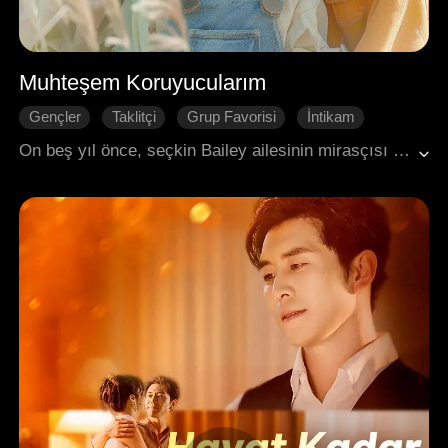
Muhteşem Koruyucularım
Gençler
Taklitçi
Grup Favorisi
İntikam
Tutku
Aile
Modern Romantizm
On beş yıl önce, seçkin Bailey ailesinin mirasçısı ve dahi bir çocuk olan Evan, ailesini kaybettikten sonra Harrison ailesi tarafından evlat edinildi ve onların oğlu tarafından eziyet gördü. Neyse ki, her biri güçlü bir savaşçı, ünlü bir aktris, mucizeler yaratan bir doktor ve başarılı bir iş imparatoru olarak benzersiz becerilere sahip olan dört muhteşem teyzesi Evan'ı buldu ve ona sevgi yağdırdı. Birlikte, ona kötülük edenlerden intikam almak için bir plan kurdular.