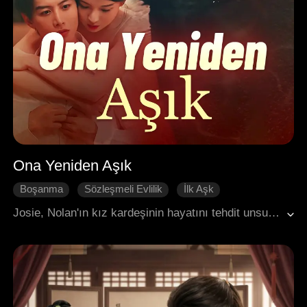
Ona Yeniden Aşık
Boşanma
Sözleşmeli Evlilik
İlk Aşk
Pişmanlık
HE
Kırık Kalp
Modern Romantizm
Josie, Nolan'ın kız kardeşinin hayatını tehdit unsuru olarak kullanarak onunla anlaşmalı evliliğe girdi. Evlilikleri boyunca Nolan ona sürekli alay etti ve sözlü saldırılarda bulundu. Evliliklerinin yedinci yılına ulaştıklarında, Josie kaprisli davranışlarının bir ölümle sonuçlandığını yıkıcı bir şekilde fark etti ve bu durum onun telafi amacıyla kendi hayatına son vermesine yol açtı.