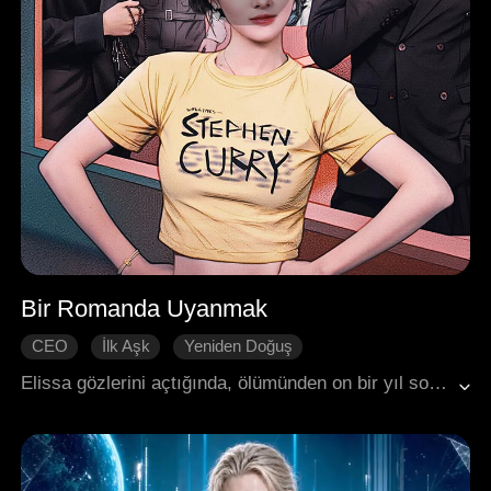
Bir Romanda Uyanmak
CEO
İlk Aşk
Yeniden Doğuş
Zaman Yolculuğu
Grup Favorisi
Tatlılık
Elissa gözlerini açtığında, ölümünden on bir yıl sonrasına ışınlandığını fark etti. Son anlarında, bu dünyanın aslında bir romanın konusu olduğunu ve üç küçük kardeşinin de ana hikayenin karşıt karakterleri olarak orijinal hikayenin protagonistlerine kontrast oluşturduğunu ve trajik sonlara mahkum olduklarını öğrenmişti. Sevdiği kardeşlerinin ve hatta kendisinin ana çiftin manipülatif oyunlarında sadece yan karakterler olduğunu kabul edemeyerek, zehirli kader bağlarını kesmek için kararlı bir adım attı. Ancak, tamamen farkında olmadan, eski rakibi onu tekrar gördüğü anda, bakışları takıntı ve karşı konulmaz bir cazibe ile doldu.
Modern Romantizm