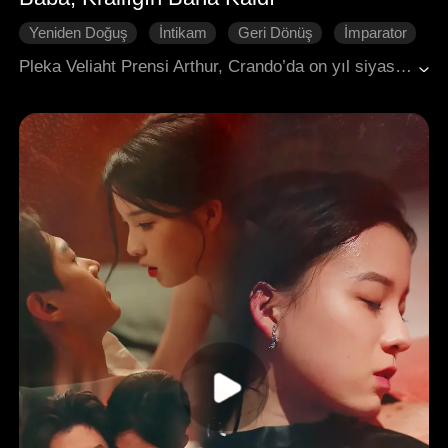
Yeniden Doğuş
İntikam
Geri Dönüş
İmparator
Tarihi Romantizm
Saray Entrikaları
Pleka Veliaht Prensi Arthur, Crando’da on yıl siyasi esir kaldıktan sonra ülkesine döndüğünde, babası George tarafından reddedildi ve kardeşi Richard’ın tuzağıyla sürgüne gönderildi. Geçmişe dönen Arthur, unvanını reddederek Crando İmparatoriçesi Diana’ya sığındı, ancak Richard’ın takibi peşini bırakmadı. Arthur intikam ateşiyle kendi ürettiği silahlarla donattığı orduyu Pleka’nın şehirleri üzerine sürdü. Başkenti ele geçirdi, Richard’ın annesini zehirlediğini ortaya çıkardı, George’u tahttan indirdi. Ardından altı ülkenin oluşturduğu koalisyonu ezip hükümdarlarını esir alarak tüm topraklara hâkim oldu.