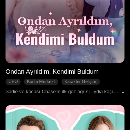
Ondan Ayrıldım, Kendimi Buldum
CEO
Kadın Merkezli
Karakter Gelişimi
İntikam
Evlilik
Modern Romantizm
Sadie ve kocası Chase'in ilk göz ağrısı Lydia kaçırılmıştı. Lydia saldırıya uğramış ve hamile kalmıştı. Lydia'yı korumak için Chase, Sadie'nin kurban olduğunu, tanımadığı birinin çocuğunu taşıdığını iddia etti. Yıkılan Sadie ondan boşandı, yalanını ortaya çıkardı ve doğmamış çocuğunu toprağa verdi. Sadie, Chase'in rakibiyle evlenip mutlu bir aile kurduktan sonra tekrar karşılaştılar. Artık mutluluğun fedakârlıkla kurulmadığını anlamıştı, Chase ise öğrenmişti ki aşk bazen vazgeçmektir.