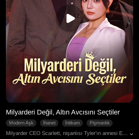
Milyarderi Değil, Altın Avcısını Seçtiler
Modern Aşk
İhanet
İntikam
Pişmanlık
Kadın Merkezli
Milyarder CEO Scarlett, nişanlısı Tyler'ın annesi Emily ile buluşmak için havaalanına gizlice gitti. Kendini beğenmiş Emily, Tyler'ın sevgilisini zengin bir aileden gelen gelin adayı sanarak Scarlett'i herkesin içinde "öteki kadın" olarak küçük düşürdü. En zengin adamın eşi Madison'ın yardımıyla Scarlett, Tyler'ın sadakatsizliğini ortaya çıkardı. Sessizce intikamını tasarladı ve Madison'ın oğlu Justin ile işbirliği yaptı. Düğünlerinde Scarlett, Tyler'ın ihanetini ifşa etti. Pişmanlık duymayan Tyler, evliliği zorlamak için kendi annesine bile karşı çıktı. Justin ve Madison müdahale ederek kesin bir ceza verdiler. Tyler mahvoldu ve terk edildi. Scarlett, gerçekten değer veren Justin ile gerçek mutluluğu buldu; statü eşitliği ve karşılıklı saygıyla dolu yeni bir hayata adım attı.