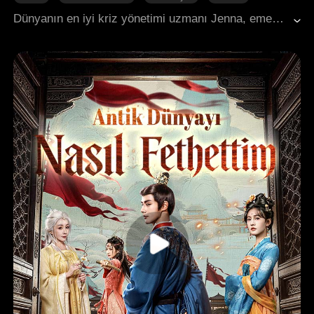
Karasız Aşk
Gizli Kimlikler
Modern Romantizm
Dünyanın en iyi kriz yönetimi uzmanı Jenna, emekliliğinin keyfini çıkarmak için ülkesine döndüğünde, on yıldır kendisine gizlice aşık olan CEO Alfred ile tesadüfen karşılaşır. Paparazziler tarafından görüntülendikten sonra Alfred, şirketinin yaklaşan halka arzını bahane ederek sahte bir evlilik teklif eder. Başlangıçta taklit olan ilişkileri kısa sürede gerçeğe dönüşür ve gerçek bir çift olurlar. Jenna'nın bilmediği şey ise, Alfred'in tüm bunları planlamış olmasıdır. Duygularını itiraf ederek, on yıllık gizli aşk mutlu bir sona ulaşır.