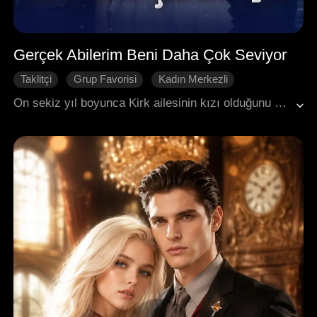
Gerçek Abilerim Beni Daha Çok Seviyor
Taklitçi
Grup Favorisi
Kadın Merkezli
Gizli Kimlik
Geri Dönüş
On sekiz yıl boyunca Kirk ailesinin kızı olduğunu sandı, ancak sonunda sahte mirasçı olduğu ortaya çıktı ve aile onu terk etti. Ancak Rylie sıradan biri değildi; o, ülkenin en zengin ailesi Owen'ların uzun zamandır kayıp olan gerçek mirasçısıydı. Üç gerçek abisi onu buldu ve üstüne titremeye başladılar. Üstün tıbbi becerileri, yarış yeteneği ve müzik dehasıyla Rylie, sahte mirasçıyı, pislik eski nişanlısını ve onu mahvetmeye çalışan güçlü Powell ailesini yerle bir etti. Daha sonra üst düzey bir generalin ölüm döşeğindeki torunu Brad'i iyileştirdi. Hem aşkı hem de gerçek ailesini buldu. Sahte mirasçı düştü, gerçek kraliçe yükseldi.