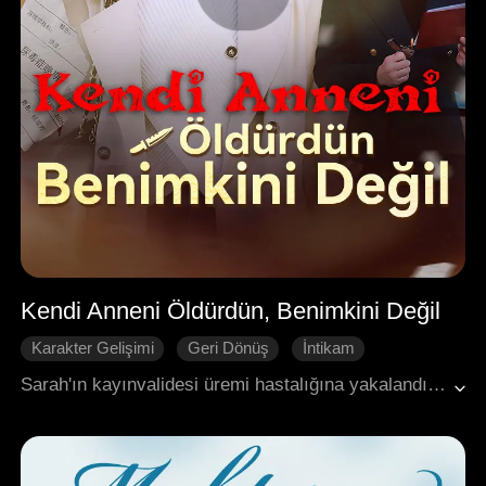
Kendi Anneni Öldürdün, Benimkini Değil
Karakter Gelişimi
Geri Dönüş
İntikam
Pişmanlık
Aile
Sarah'ın kayınvalidesi üremi hastalığına yakalandı. Onu kurtarmak için Sarah evini satarak para topladı. Kocası Jerred ise metresinin yanlış yönlendirmesiyle, hastalananın Sarah'ın kendi annesi olduğunu sanarak tedaviye engel oldu. İhmalkârlık yüzünden annesi öldükten sonra gerçeği öğrenen Jerred, karşısında sadece onun cansız bedenini buldu.