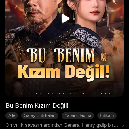
Bu Benim Kızım Değil!
Aile
Saray Entrikaları
Yabancılaşma
İntikam
İhanet
Geri Dönüş
On yıllık savaşın ardından General Henry galip bir şekilde döndü. Ancak gerçek kızının evlatlık kızı tarafından yer değiştirilip bir genelevde ölüme terk edildiğini gördü. Öfkeden deliye dönen Henry, intikam almaya yemin etti. Önce kendi evini temizledi, ardından sarayı sarsarak, komployu planlayanın ardındaki imparatorun ihanetini ortaya çıkardı. Babacan bir intikam fırtınası, konaktan saraya yayılarak tüm diyarı kasıp kavurdu.