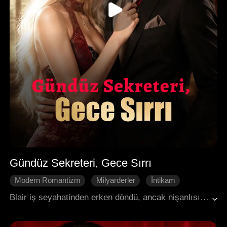
Gündüz Sekreteri, Gece Sırrı
Modern Romantizm
Milyarderler
İntikam
Sekreter
Ofis Aşkı
Karakter Gelişimi
Blair iş seyahatinden erken döndü, ancak nişanlısı Dan'i kuzeni Laura ile yatakta buldu. Kalbi paramparça ve sarhoş bir halde, kendini bir gece milyarder patronu Roman'ın ofisinde buldu; bu gece gizli bir ofis aşkının başlangıcı oldu. Ancak düşmanları peşini bırakmadı: Dan yalvarmaktan vazgeçmiyor, Roman'ın entrikacı eski karısı Jessica yeniden sahneye çıkıyor ve Blair'in teyzesi Vivian, onu Dan'e geri dönmeye zorlamak için bir aile tuzağı kuruyordu. Roman yemeğe ansızın dalarak Dan ve Laura'nın ilişkisini ve Laura'nın hamileliğini ortaya çıkardı, tüm yalanları paramparça etti. Jessica gizli ofis ilişkilerini şantaj malzemesi yaparken, Roman kaçmak yerine Blair'i sonsuza dek sahiplenmek için diz çöktü.