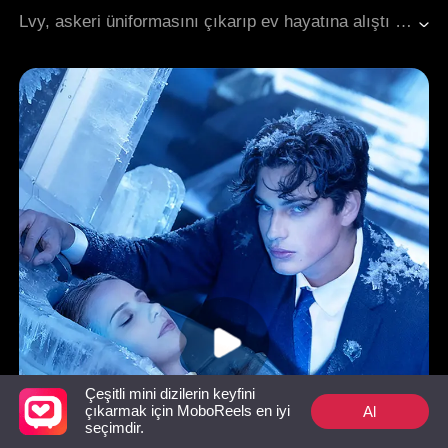
Karşı Saldırı
İntikam
Aile
Modern Romantizm
Lvy, askeri üniformasını çıkarıp ev hayatına alıştı ve onun şirketine özveriyle katkıda bulundu. Ancak aldığı karşılık sadece onun alaycı sözleri ve arkadaşlarının küçümsemesi oldu. Onlar bilmezdi ki, Lvy bir zamanlar elit bir özel kuvvet operatörüydü; her gün görevlerde savaş uçakları kullanıyordu. Beş dilde akıcı bir şekilde konuşabiliyor, üst düzey bir bilim akademisinin dereceye giren mezunuydu ve en iyi hackerlardan oluşan bir ekibi yönetiyordu. Hayal kırıklığına uğramış ve kalbi kırık halde, kararlı bir şekilde boşanma davası açtı, havalimanına doğru yürürken yanında ailesinin cenazelerini taşıyordu
Çeşitli mini dizilerin keyfini
Al
çıkarmak için MoboReels en iyi
seçimdir.