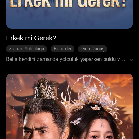
Erkek mi Gerek?
Zaman Yolculuğu
Bebekler
Geri Dönüş
Saray Entrikaları
Saray Entrikaları
Bella kendini zamanda yolculuk yaparken buldu ve utanç verici bir durumda uyandı. Hemen arkasını döndü ve kaçtı. Bu dünyada babasının ünlü bir bilgin, erkek kardeşinin sınıfının birincisi ve hatta oğlunun bile büyük bir geleceği olacağı kehanetinde bulunulduğunu keşfetti. Bu kadar başarılı aile üyeleriyle gurur duyuyordu. Kendini kanıtlamaya kararlı olan Bella, kariyerine odaklandı; hayat kurtarmaya ve mutfakta yenilikler yapmaya adadı. Çocuğunun akademik olarak mükemmel olmasını sağlarken, bir yandan da servetini inşa etti.
Tarihi Romantizm