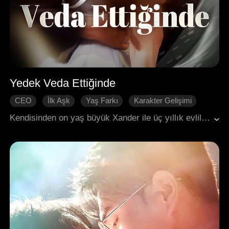
Yedek Veda Ettiğinde
CEO
İlk Aşk
Yaş Farkı
Karakter Gelişimi
Pişmanlık
Kırık Kalp
Modern Romantizm
Kendisinden on yaş büyük Xander ile üç yıllık evliliğin ardından Katherine, Sylvia'nın yerine geçen bir yedek olduğunu öğrendi. Anında boşanma davası açtı. Xander, Sylvia'nın zorla evlendirilmesini engellemek için olaya müdahale ettiğinde, Katherine'in orada olduğunun farkında değildi. Katherine ise halkın önünde aşk mektubunu parçaladı, boşanma belgesini sergiledi ve tüm bağlarını kopararak ortadan kayboldu. Xander daha sonra Katherine'e olan aşkını fark etti, ancak onu bulduğunda Katherine yeni bir partnerle hayatına devam ediyordu. Bu, Xander'ın dünyasını yerle bir etti.