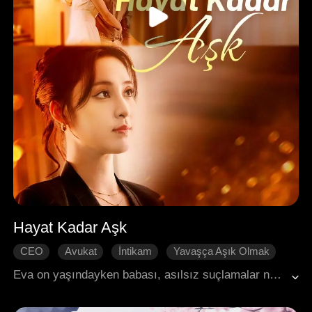
Hayat Kadar Aşk
CEO
Avukat
İntikam
Yavaşça Aşık Olmak
Tatlılık
Modern Romantizm
Eva on yaşındayken babası, asılsız suçlamalar nedeniyle trajik bir şekilde hayatını kaybetti ve onun dünyasını yerle bir etti. Yıllar sonra, adaleti sağlamak için gereken araçlarla donanmış bir şekilde, baş şüphelinin oğlu Roger'a yaklaştı; çünkü onun babasının kaderiyle bir şekilde bağlantılı olduğuna inanıyordu. Ancak Roger, onun gizli kimliğini çoktan çözmüştü; gözlerinde on yıllık bir suçluluk ve pişmanlık okunuyordu. Eski davaya dair sis perdesi kalkıp gerçek suçlu ortaya çıktığında, Eva ve Roger birlikte olmanın bir yolunu buldular.