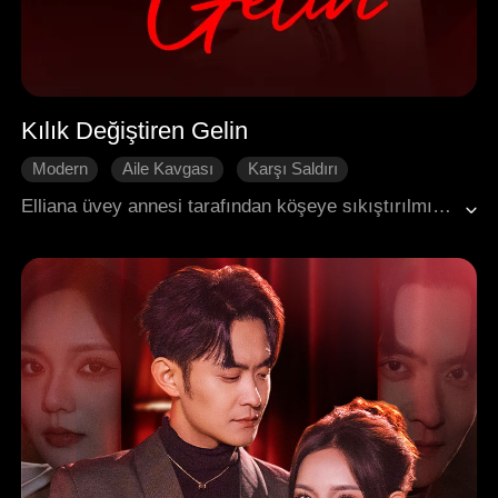
Kılık Değiştiren Gelin
Modern
Aile Kavgası
Karşı Saldırı
Fırtınalı Evlilik
Yedek
Elliana üvey annesi tarafından köşeye sıkıştırılmıştı, güzelliğini ve yeteneklerini gizlemek zorundaydı. On beş yıl sonra, iki yıldır güçlü Evans ailesinin varisi Cole ile gizlice evli olduğunu fark etti! Herkes onun sözde çirkinliğiyle dalga geçerken, üvey annesi ve üvey kardeşi ona karşı planlar yapıyordu. Ancak kimse bilmiyordu ki, Elliana birçok olağanüstü kimliği saklıyordu: halk arasında efsaneleşmiş gizemli bir şifacı, uluslararası üne sahip bir sanatçı ve yeraltı güçlerinin arkasındaki zeki lider. Düşmanlarıyla cesurca yüzleşirken, sıradan bir eşten şehrin en saygın mirasçısına dönüşüyordu ve Cole, onun zekasına ve gerçek güzelliğine giderek daha fazla hayran kalıyordu...