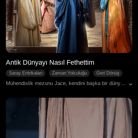
Antik Dünyayı Nasıl Fethettim
Saray Entrikaları
Zaman Yolculuğu
Geri Dönüş
Karakter Gelişimi
Tarihi Romantizm
Mühendislik mezunu Jace, kendini başka bir dünyada, bir derebeyinin uzak akrabası olarak buldu. Geldiği anda bir anda kendini eş seçmek, bir tımar (bölge) edinmek ve üç mahkûm edilmiş eşin borçlarını ödemek zorunda hissetti. Borç batağında, haydutlarla çevrili ve harabeye dönmüş topraklarla karşı karşıya kalan Jace, modern endüstri bilgisini kullanarak bu tarım toplumunun düzenini yeniden inşa etti. Barutu, ileri düzey maden eritme tekniklerini, ateşli silah üretimini, parfüm yapımını ve hatta suni yağmur yağdırma yöntemlerini tanıtarak, viraneye dönen bölgeyi adım adım kalkındırdı.