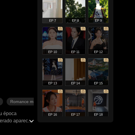
EP 7
EP 8
EP 9
EP 10
EP 11
EP 12
EP 13
EP 14
EP 15
Romance moderno
su época
EP 16
EP 17
EP 18
perado aparece