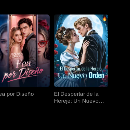
EP 31
EP 32
EP 33
EP 34
EP 35
EP 36
EP 37
EP 38
EP 39
EP 40
ea por Diseño
El Despertar de la
Hereje: Un Nuevo
Orden