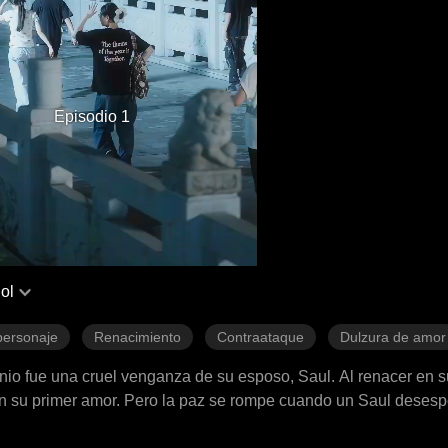
Episodio 1
ol
personaje
Renacimiento
Contraataque
Dulzura de amor
nio fue una cruel venganza de su esposo, Saul. Al renacer en 
con su primer amor. Pero la paz se rompe cuando un Saul deses
¿no juraste que solo me amarías a mí?"