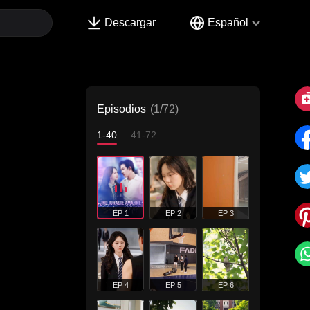
Descargar
Español
Episodios
(1/72)
1-40
41-72
EP 1
EP 2
EP 3
EP 4
EP 5
EP 6