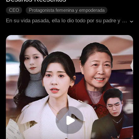
CEO
Protagonista femenina y empoderada
Cambio de destino
Renacimiento
En su vida pasada, ella lo dio todo por su padre y sus tres hermanos, solo para ser despreciada cuando su hermana regresó y le robó todo el afecto. Al renacer justo en el momento del divorcio de sus padres, toma una decisión diferente: abandona a su familia ingrata y elige irse con su madre, que está a punto de casarse con un hombre rico.
Consentida del grupo
Relaciones familiares