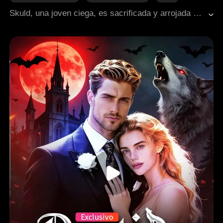
Fantasía occidental
Harén inverso
Skuld, una joven ciega, es sacrificada y arrojada al abismo, donde enamora a los tres hijos de Loki. Mientras Brynhildr enfurece y Baldr oculta oscuros planes, Skuld despierta como la Diosa del Destino. Tras descubrir el complot de Baldr para desatar el Ragnarok, ella y los tres dioses se unen para salvar el mundo, enfrentando al final una difícil decisión amorosa.