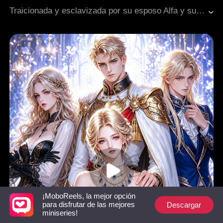
Recuperar un amor perdido
Final Triste
Traicionada y esclavizada por su esposo Alfa y su familia, una Omega es exiliada con el corazón destrozado. Sin embargo, en el gélido Norte le espera un nuevo compañero, un nuevo destino y una corona.
¡MoboReels, la mejor opción
Descargar
para disfrutar de las mejores
miniseries!