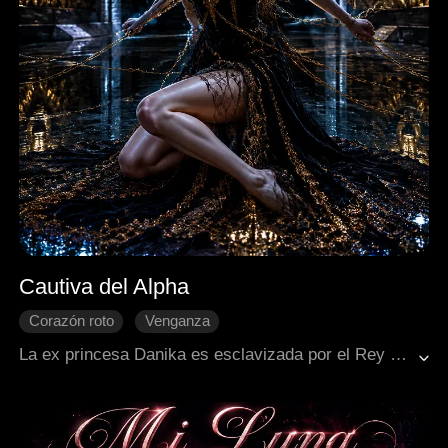
Cautiva del Alpha
Corazón roto
Venganza
Recuperar un amor perdido
Princesa
La ex princesa Danika es esclavizada por el Rey Lucien, quien busca venganza por las atrocidades del padre de ella, el Rey Cone. Aunque Lucien alberga un profundo odio, la protege en secreto de otros reyes. Mientras Danika lucha por sobrevivir junto a su leal criada Sally, Vetta, la celosa amante de Lucien, la tortura brutalmente. El destino de Danika pende de un hilo en una historia de trauma, venganza y una compleja dinámica entre captor y cautiva.
Protagonista femenina y empoderada