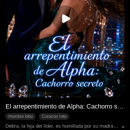
El arrepentimiento de Alpha: Cachorro secreto
Hombre lobo
Corazón roto
Recuperar un amor perdido
Bebés
Debra, la hija del líder, es humillada por su madrastra Marley en la segunda boda de su padre. Desconsolada, tiene un encuentro casual con el Alfa Caleb, queda embarazada y es desheredada. Su doncella, Vicky, pierde la vida ayudándola a escapar. Caleb, creyendo que Debra era una "chica de compañía" contratada por Colin, el hermano de Marley, la humilla aún más. Debra encuentra refugio en la Comunidad Xeric, cría a su hija Elena y se convierte en la secretaria del Alfa Gale. Cinco años después, durante una misión para investigar la corrupción del Teniente Adam en la ciudad de Roz, Debra se reencuentra con Caleb. La confesión de Colin revela el malentendido de Caleb, llenándolo de culpa. Debra enfrenta intentos de asesinato por parte de su antigua comunidad, y Caleb la rescató heroicamente. Descubre los lazos de Adam con las deudas de la comunidad de Marley y organiza un falso robo para recolectar pruebas. Debra mantiene en secreto la existencia de Elena frente a Caleb, quien se preocupa cada vez más y trata de protegerla, a pesar de que ella hace como si tuviera novio.
Fantasía occidental