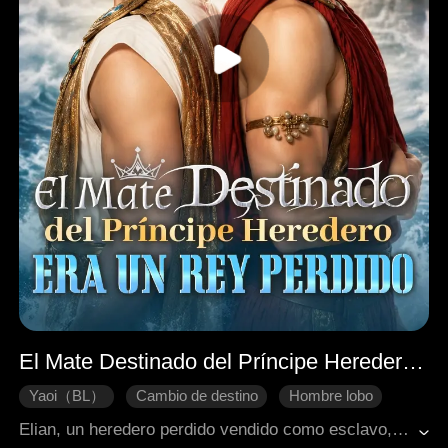
El Mate Destinado del Príncipe Heredero Era un Rey Perdido
Yaoi（BL）
Cambio de destino
Hombre lobo
Alma gemela
Príncipe
Elian, un heredero perdido vendido como esclavo, despierta a su lobo solo para ser rechazado por su compañero destinado, Kael. Sin embargo, el Príncipe Licántropo Anthony siente el mismo vínculo y lo lleva a una isla de pruebas. Tras sobrevivir a las conspiraciones de Valeria y descubrir la verdad sobre la masacre de su familia, Elian rompe la maldición de amnesia de Anthony y marcha para recuperar su trono.