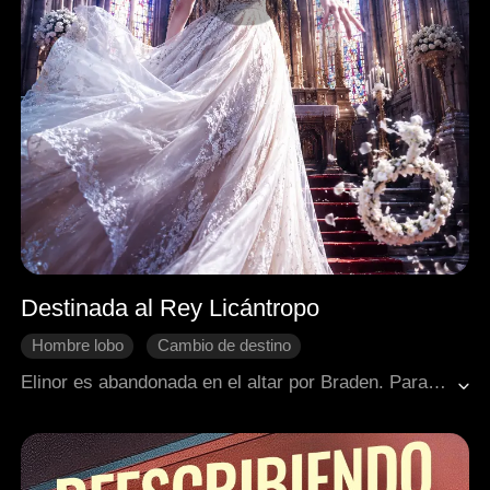
Destinada al Rey Licántropo
Hombre lobo
Cambio de destino
Fantasía occidental
Contraataque
Elinor es abandonada en el altar por Braden. Para salvar su honor, elige casarse con el temible Rey Licántropo, Kaelen. Con su respaldo, Elinor asume el poder de la manada, expone los robos de su madrastra Beatrice y se consolida como su implacable Reina.
Arrepentimiento