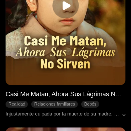
Casi Me Matan, Ahora Sus Lágrimas No Sirven
Realidad
Relaciones familiares
Bebés
Arrepentimiento
Corazón roto
Injustamente culpada por la muerte de su madre, Emily soportó años de frialdad por parte de su padre y crueldad extrema de sus hermanos. Su obediencia ciega solo atrajo más abusos, hasta que la encontraron agonizando en el oscuro sótano. Fue entonces que su padre por fin descubrió la verdad. Cuando Emily despierta, traumatizada y con el alma rota, ve a su familia llorando y rogando perdón. Pero el mayor impacto llega cuando su difunta madre regresa repentinamente de entre los muertos.