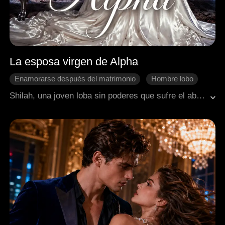
La esposa virgen de Alpha
Enamorarse después del matrimonio
Hombre lobo
Fantasía occidental
Contraataque
Shilah, una joven loba sin poderes que sufre el abuso de la familia de su padrastro o madrastra, se ve obligada a aventurarse fuera durante el encierro decretado por el Rey Alfa Dakota. Capturada por el despiadado rey, es obligada a convertirse en su cuarta esposa como una forma de castigo. El Rey Dakota, maldecido por la Diosa de la Luna, una deidad mística que gobierna los lobos, con la incapacidad de tener un heredero varón, insomnio y pérdida de apetito, descubre que su maldición se rompe tras un vínculo especial con Shilah: recupera el apetito e incluso logra dormir por primera vez en años. Mientras Shilah desvela el misterio de su verdadero origen, ella y el rey maldito están destinados a unirse por el destino, enfrentando juntos los conflictos del palacio, los cónclaves de brujas y las amenazas de los vampiros.
Cambio de destino