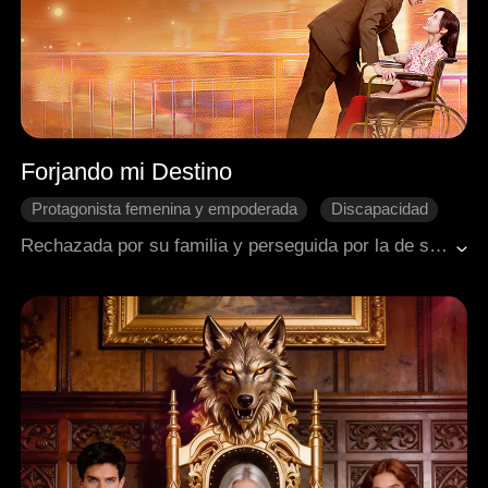
Forjando mi Destino
Protagonista femenina y empoderada
Discapacidad
Matrimonio relámpago
Cambio de destino
Rechazada por su familia y perseguida por la de su esposo (quienes prefieren a los hijos varones), Kacie es obligada a abandonar su hogar. Sola y con una hija, encuentra apoyo en Lanny, un veterano de guerra. Con pura resiliencia, Kacie pasa de ser una esposa desechada a una renombrada directora de fábrica, reescribiendo su propio destino.
Relaciones familiares
Romance de época