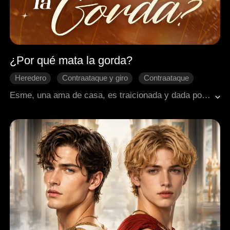
¿Por qué mata la gorda?
Heredero
Contraataque y giro
Contraataque
Final Feliz
El amor nace con el tiempo
Esme, una ama de casa, es traicionada y dada por muerta por su esposo y su mejor amiga. Sobrevive milagrosamente y, tras un año de transformación, regresa como una poderosa heredera para vengarse, interrumpiendo la boda de sus enemigos para iniciar su plan.
Romance moderno