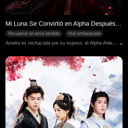
Mi Luna Se Convirtió en Alpha Después de Rechazarla
Recuperar un amor perdido
Huir embarazada
Venganza
Hombre lobo
Fantasía occidental
Amelia es rechazada por su esposo, el Alpha Aiden, quien la culpa por la muerte de su hija Eva y vuelve con su ex, Sofia. Tras perder a su bebé por un brutal ataque orquestado por Sofia, Amelia es salvada por la Alpha Seraphina Wrenmoor. Ahora, bajo la nueva identidad de Cassia Wrenmoor y convertida en Alpha, regresará para cobrar una venganza implacable.