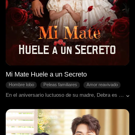
Mi Mate Huele a un Secreto
Hombre lobo
Peleas familiares
Amor reavivado
Recuperar un amor perdido
Venganza
En el aniversario luctuoso de su madre, Debra es humillada por su madrastra. Tras embriagarse, tiene una aventura de una noche con Caleb, el Alfa de la manada Thorn Edge, descubriendo que son compañeros destinados. Engañado por mentiras, Caleb la rechaza. Ella es desterrada y logra escapar. Cinco años después, se cruzan de nuevo; Caleb nota su error y luchará por recuperarla.