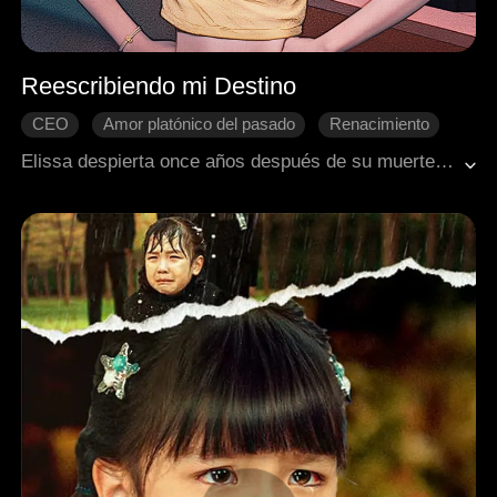
Reescribiendo mi Destino
CEO
Amor platónico del pasado
Renacimiento
Viaje en el tiempo
Consentida del grupo
Elissa despierta once años después de su muerte y descubre una verdad impactante: ella y sus tres amados hermanos son solo los villanos secundarios en una novela, destinados a finales trágicos. Negándose a ser meros peones para el triunfo de los protagonistas, Elissa decide usar su conocimiento para cambiar el guion y salvar a su familia. Lo que no sabe es que su antiguo rival, ahora un hombre poderoso, la ha vuelto a ver y se ha obsesionado con ella.
Dulzura de amor
Romance moderno