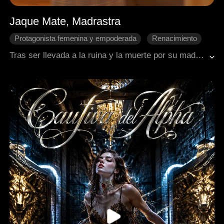
Jaque Mate, Madrastra
Protagonista femenina y empoderada
Renacimiento
Contraataque
Venganza
Peleas familiares
Tras ser llevada a la ruina y la muerte por su madrastra y hermanastros, Ella renace. Durante cinco años, planea su venganza meticulosamente. En su camino, se alía con Luke, el hombre que la salvó, encontrando justicia y amor verdadero.
Romance moderno