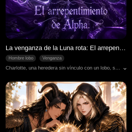
La venganza de la Luna rota: El arrepentimiento de Alpha
Hombre lobo
Venganza
Recuperar un amor perdido
Charlotte, una heredera sin vínculo con un lobo, sufre un brutal maltrato a manos de su compañero destinado, el Alfa Bryant, y de su cruel amante, Kalia. Bryant la deja ahogarse, la encierra en una celda de plata, que la debilitaba por su conexión con los lobos, y permite que Kalia destruya el legado de su madre y se apodere de su empresa. Rescatada por el Rey Lycan, Jaden Holt, Charlotte descubre que es la legendaria Loba Blanca. Empoderada, planifica meticulosamente la caída de Bryant. En una elegante gala, lo rechaza públicamente, revelando su verdadera identidad y poder. Jaden, su verdadero compañero de segunda oportunidad, la reclama como su Reina. Bryant lo pierde todo, Kalia es encarcelada, y Charlotte, ahora completamente transformada en su forma de loba, abraza su destino. Se casa con Jaden, lista para gobernar junto a su Rey, inaugurando una nueva era liderada por la Loba Blanca.
Protagonista femenina y empoderada
Cambio de destino