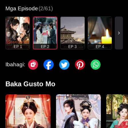
Mga Episode
(2/61)
EP 1
EP 2
EP 3
EP 4
Ibahagi:
Baka Gusto Mo