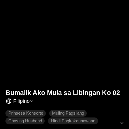
Bumalik Ako Mula sa Libingan Ko 02
Filipino
Prinsesa Konsorte
Muling Pagsilang
Chasing Husband
Hindi Pagkakaunawaan
Makasaysayang Intriga
Makasaysayang Romansa