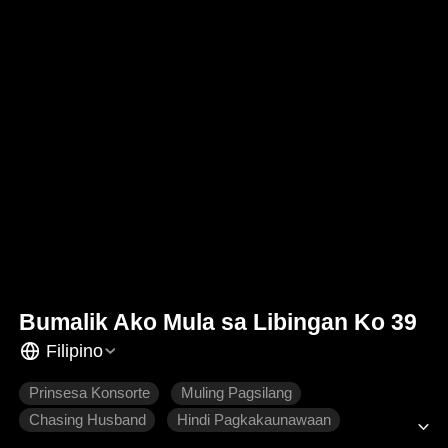
Bumalik Ako Mula sa Libingan Ko 39
Filipino
Prinsesa Konsorte
Muling Pagsilang
Chasing Husband
Hindi Pagkakaunawaan
Makasaysayang Intriga
Makasaysayang Romansa