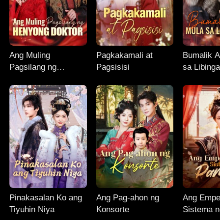
Ang Muling
Pagkakamali at
Bumalik 
Pagsilang ng
Pagsisisi
sa Libing
Henyong Doktor
Pinakasalan Ko ang
Ang Pag-ahon ng
Ang Emper
Tiyuhin Niya
Konsorte
Sistema n