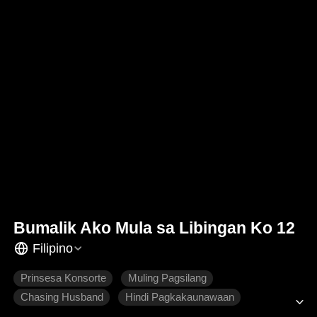
Bumalik Ako Mula sa Libingan Ko 12
Filipino
Prinsesa Konsorte
Muling Pagsilang
Chasing Husband
Hindi Pagkakaunawaan
Makasaysayang Intriga
Makasaysayang Romansa