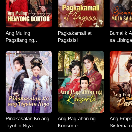
Ang Muling
Pagkakamali at
Bumalik 
Pagsilang ng
Pagsisisi
sa Libing
Henyong Doktor
Pinakasalan Ko ang
Ang Pag-ahon ng
Ang Emper
Tiyuhin Niya
Konsorte
Sistema n