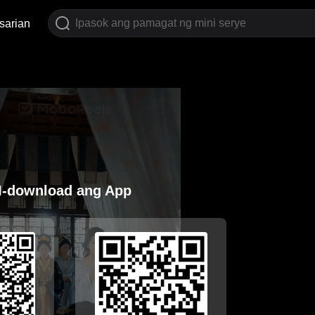
sarian
I-download ang App