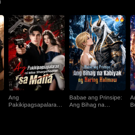
n
Ang
Babae ang Prinsipe:
A
Pakikipagsapalaran
Ang Bihag na
B
s
ni Miss Sharpshooter
Kabiyak ng Haring
L
sa Mafia
Halimaw