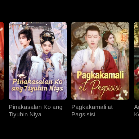
lalaking nagmahal sa kanya nang lubos.
Pinakasalan Ko ang
Pagkakamali at
A
Tiyuhin Niya
Pagsisisi
K