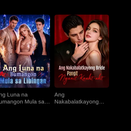
EP 31
EP 32
EP 33
EP 34
EP 35
EP 36
EP 37
EP 38
EP 39
EP 40
ng Luna na
Ang
umangon Mula sa
Nakabalatkayong
ibingan
Bride, Pangit Ngunit
Kaakit-akit