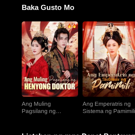
ngayon ay determinado siyang mabawi si Alan, ang 
Baka Gusto Mo
Ang Muling
Ang Emperatris ng
Pagsilang ng
Sistema ng Pamimili
Henyong Doktor