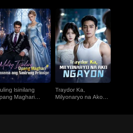
uling Isinilang
Traydor Ka,
pang Maghari
Milyonaryo na Ako
asama ang
Ngayon
asirang Prinsipe