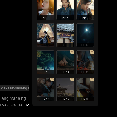
EP 7
EP 8
EP 9
EP 10
EP 11
EP 12
EP 13
EP 14
EP 15
Makasaysayang Romansa
ha ang mana ng
EP 16
EP 17
EP 18
a sa araw na
i Vanve,