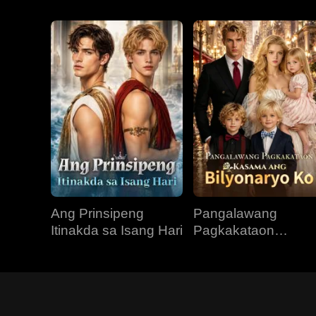
Ang Prinsipeng
Pangalawang
Itinakda sa Isang Hari
Pagkakataon
Kasama ang
Bilyonaryo Ko