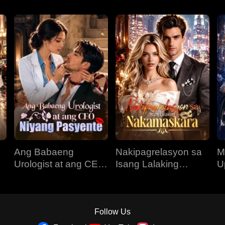
Ang Babaeng
Nakipagrelasyon sa
M
Urologist at ang CEO
Isang Lalaking
U
Niyang Pasyente
Nakamaskara
K
N
Follow Us