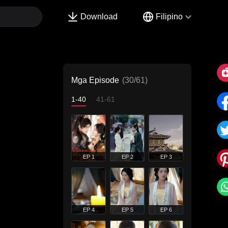
Download
Filipino
Mga Episode
(30/61)
1-40
41-61
EP 1
EP 2
EP 3
EP 4
EP 5
EP 6