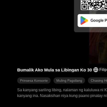
Google P
Bumalik Ako Mula sa Libingan Ko 30
Fili
Prinsesa Konsorte
Muling Pagsilang
Chasing H
Sa kanyang sariling libing, nalaman ng kaluluwa ni
kanyang ina. Nasaksihan niya kung paano pinatay ni
dapat ay tatanggapin niya si Vance, hayagan niyang 