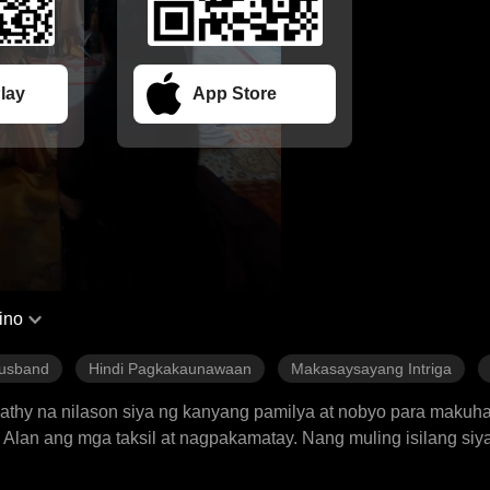
lay
App Store
pino
usband
Hindi Pagkakaunawaan
Makasaysayang Intriga
 Kathy na nilason siya ng kanyang pamilya at nobyo para maku
 Alan ang mga taksil at nagpakamatay. Nang muling isilang siy
pinunit ang kasunduan sa kasal sa harap ng lahat at sinampal s