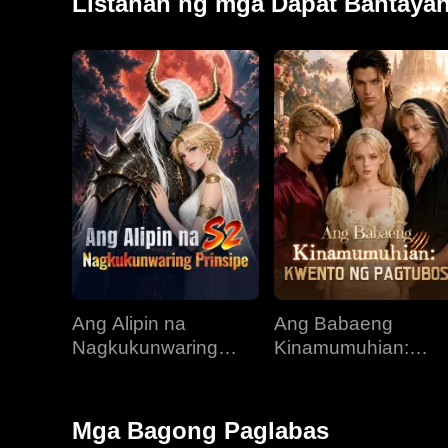
Listahan ng mga Dapat Bantaya
Ang Alipin na
Ang Babaeng
Nagkukunwaring
Kinamumuhian:
Prinsipe
Kwento ng Pagtubo
Mga Bagong Paglabas