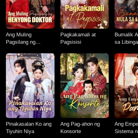
Ang Muling
Pagkakamali at
Bumalik 
Pagsilang ng
Pagsisisi
sa Libing
Henyong Doktor
Pinakasalan Ko ang
Ang Pag-ahon ng
Ang Emper
Tiyuhin Niya
Konsorte
Sistema n