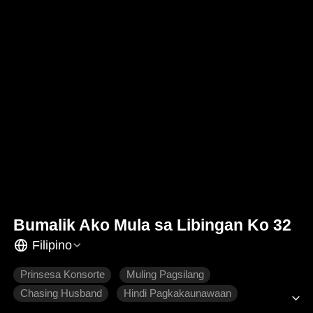
Bumalik Ako Mula sa Libingan Ko 32
Filipino
Prinsesa Konsorte
Muling Pagsilang
Chasing Husband
Hindi Pagkakaunawaan
Makasaysayang Intriga
Makasaysayang Romansa