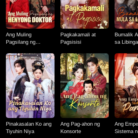
Ang Muling
Pagkakamali at
Bumalik 
Pagsilang ng
Pagsisisi
sa Libing
Henyong Doktor
Pinakasalan Ko ang
Ang Pag-ahon ng
Ang Emper
Tiyuhin Niya
Konsorte
Sistema n