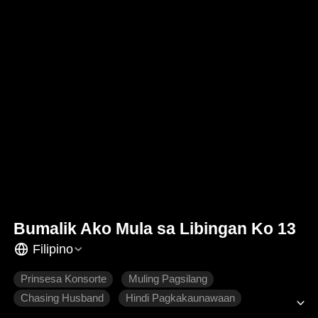
Bumalik Ako Mula sa Libingan Ko 13
Filipino
Prinsesa Konsorte
Muling Pagsilang
Chasing Husband
Hindi Pagkakaunawaan
Makasaysayang Intriga
Makasaysayang Romansa