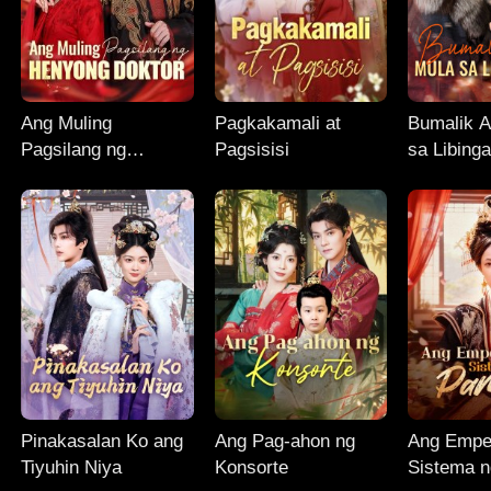
Ang Muling
Pagkakamali at
Bumalik 
Pagsilang ng
Pagsisisi
sa Libing
Henyong Doktor
Pinakasalan Ko ang
Ang Pag-ahon ng
Ang Emper
Tiyuhin Niya
Konsorte
Sistema n