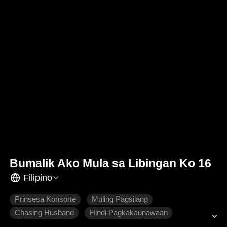
Bumalik Ako Mula sa Libingan Ko 16
Filipino
Prinsesa Konsorte
Muling Pagsilang
Chasing Husband
Hindi Pagkakaunawaan
Makasaysayang Intriga
Makasaysayang Romansa