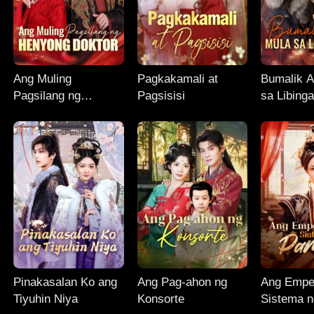
Ang Muling
Pagkakamali at
Bumalik 
Pagsilang ng
Pagsisisi
sa Libing
Henyong Doktor
Pinakasalan Ko ang
Ang Pag-ahon ng
Ang Emper
Tiyuhin Niya
Konsorte
Sistema n