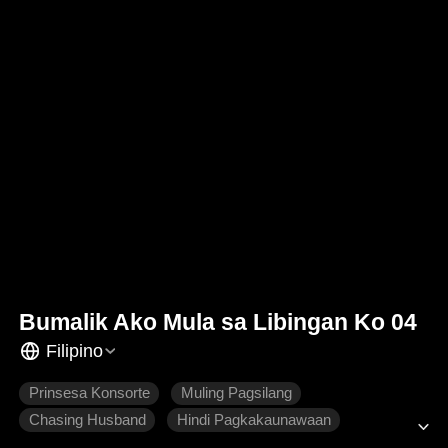
Bumalik Ako Mula sa Libingan Ko 04
Filipino
Prinsesa Konsorte
Muling Pagsilang
Chasing Husband
Hindi Pagkakaunawaan
Makasaysayang Intriga
Makasaysayang Romansa