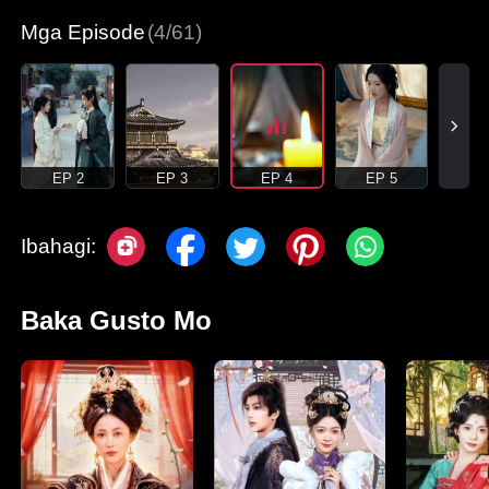
Mga Episode
(4/61)
EP 2
EP 3
EP 4
EP 5
Ibahagi:
Baka Gusto Mo