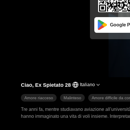
Google P
Ciao, Ex Spietato 28
Italiano
Amore riacceso
Malinteso
Amore difficile da co
Tre anni fa, mentre studiavano aviazione all'universit
hanno immaginato una vita di voli insieme. Interpre
lei avesse una relazione con un uomo più anziano pe