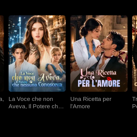
a,
La Voce che non
Una Ricetta per
T
Aveva, Il Potere che
l'Amore
P
nessuno Conosceva
Mi