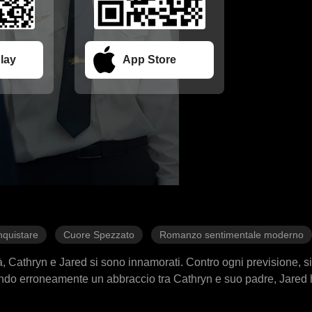
lay
App Store
nquistare
Cuore Spezzato
Romanzo sentimentale moderno
à, Cathryn e Jared si sono innamorati. Contro ogni previsione, s
tando erroneamente un abbraccio tra Cathryn e suo padre, Jared
r motivi economici, causando la loro separazione. Tre anni dop