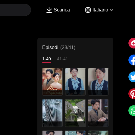
Scarica
Italiano
Episodi
(28/41)
1-40
41-41