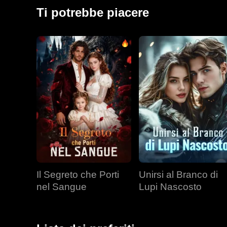
sono riuniti, Jared era già impegnato con un'altra don
Ti potrebbe piacere
Il Segreto che Porti
Unirsi al Branco di
nel Sangue
Lupi Nascosto