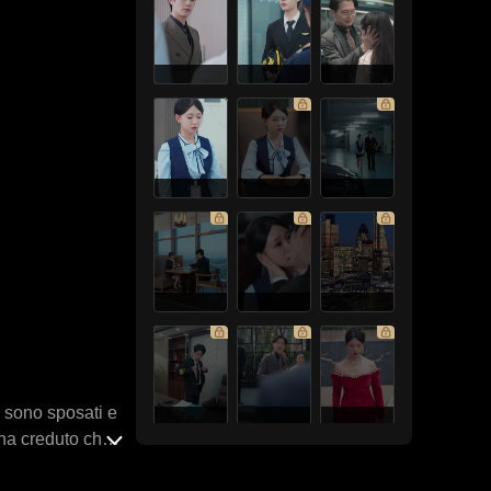
i sono sposati e
 ha creduto che
o, quando si