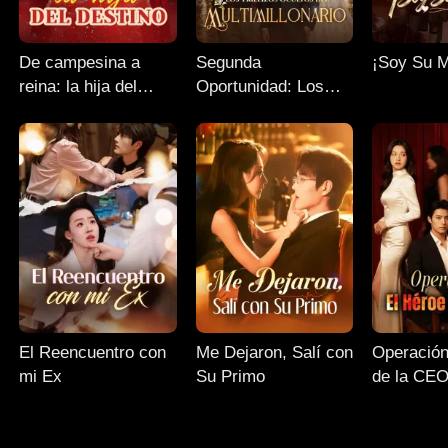
De campesina a
Segunda
¡Soy Su 
reina: la hija del
Oportunidad: Los
destino
Trillizos Ocultos del
Multimillonario
El Reencuentro con
Me Dejaron, Salí con
Operación
mi Ex
Su Primo
de la CE