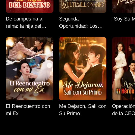
De campesina a
Segunda
¡Soy Su 
reina: la hija del
Oportunidad: Los
destino
Trillizos Ocultos del
Multimillonario
El Reencuentro con
Me Dejaron, Salí con
Operación
mi Ex
Su Primo
de la CE