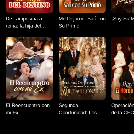
De campesina a
Me Dejaron, Salí con
¡Soy Su 
reina: la hija del
Su Primo
destino
El Reencuentro con
Segunda
Operación
mi Ex
Oportunidad: Los
de la CE
Trillizos Ocultos del
Multimillonario