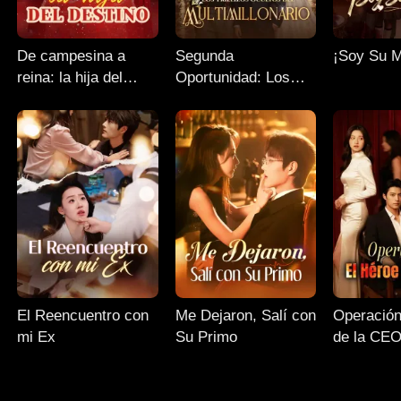
De campesina a
Segunda
¡Soy Su 
reina: la hija del
Oportunidad: Los
destino
Trillizos Ocultos del
Multimillonario
El Reencuentro con
Me Dejaron, Salí con
Operación
mi Ex
Su Primo
de la CE