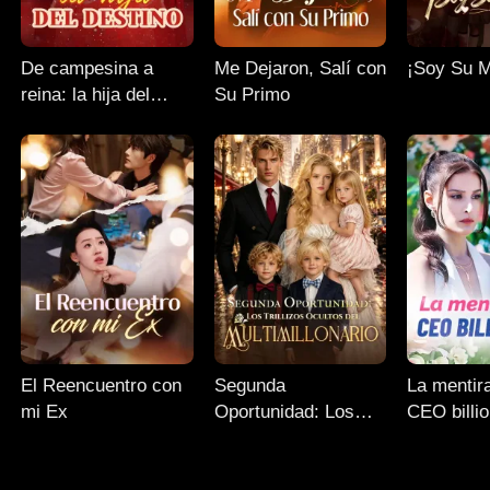
De campesina a
Me Dejaron, Salí con
¡Soy Su 
reina: la hija del
Su Primo
destino
El Reencuentro con
Segunda
La mentir
mi Ex
Oportunidad: Los
CEO billio
Trillizos Ocultos del
Multimillonario