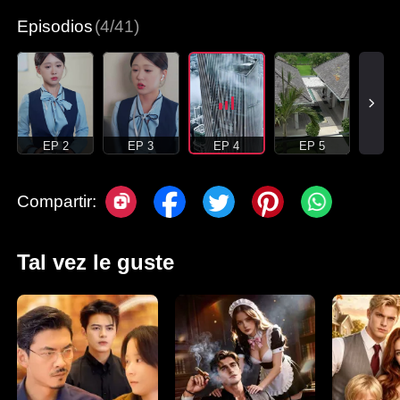
Episodios
(4/41)
EP 2
EP 3
EP 4
EP 5
Compartir:
Tal vez le guste