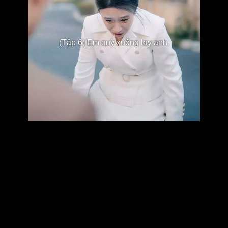
(Tập 6) Em quỳ xuống lạy anh.