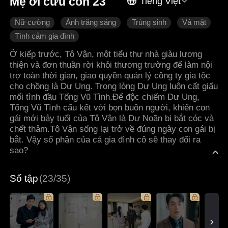
Mẹ ơi cứu con 23
Tiếng Việt
Nữ cường
Ánh trăng sáng
Trùng sinh
Vả mặt
Tình cảm gia đình
Ở kiếp trước, Tô Vận, một tiểu thư nhà giàu lương
thiện và đơn thuần rời khỏi thương trường để làm nội
trợ toàn thời gian, giao quyền quản lý công ty gia tộc
cho chồng là Dư Ung. Trong lòng Dư Ung luôn cất giấu
mối tình đầu Tống Vũ Tình.Để độc chiếm Dư Ung,
Tống Vũ Tình cấu kết với bọn buôn người, khiến con
gái mới bảy tuổi của Tô Vận là Dư Noãn bị bắt cóc và
chết thảm.Tô Vận sống lại trở về đúng ngày con gái bị
bắt. Vậy số phận của cả gia đình cô sẽ thay đổi ra
sao?
Số tập
(23/35)