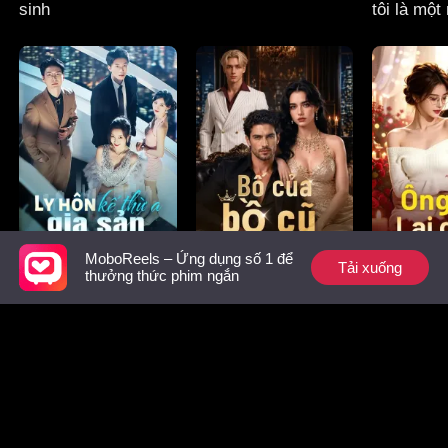
sinh
tôi là một
thiên tài
MoboReels – Ứng dụng số 1 để
Tải xuống
Ly hôn kế thừa gia
Bố của bồ cũ
Ông chủ l
thưởng thức phim ngắn
sản
Gợi ý hàng đầu