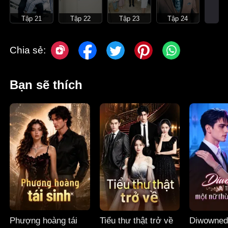
Tập 21
Tập 22
Tập 23
Tập 24
Chia sẻ:
Bạn sẽ thích
Phượng hoàng tái
Tiểu thư thật trở về
Diwowned