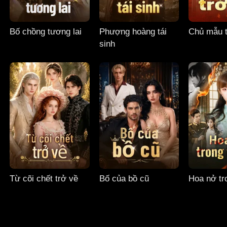
Bố chồng tương lai
Phượng hoàng tái
Chủ mẫu t
sinh
Từ cõi chết trở về
Bố của bồ cũ
Hoa nở tro