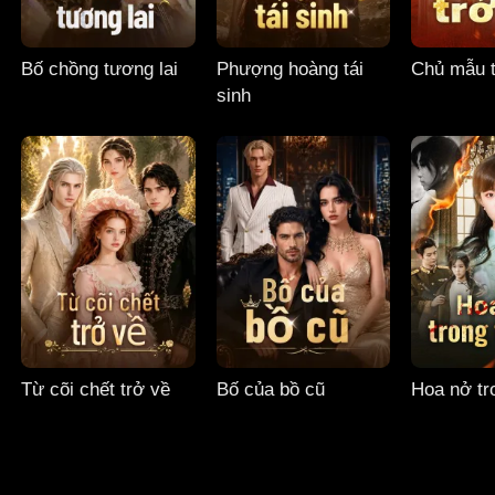
Bố chồng tương lai
Phượng hoàng tái
Chủ mẫu t
sinh
Từ cõi chết trở về
Bố của bồ cũ
Hoa nở tro