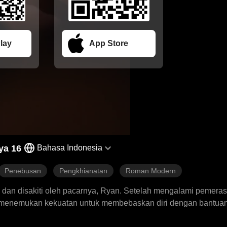
lay
App Store
ya 16
Bahasa Indonesia
Penebusan
Pengkhianatan
Roman Modern
hi dan disakiti oleh pacarnya, Ryan. Setelah mengalami pemera
a menemukan kekuatan untuk membebaskan diri dengan bantuan
k ini, Alicia telah terjebak dalam “kewajiban emosional” pal