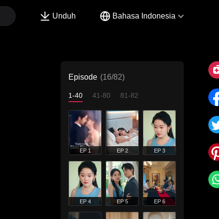
Unduh
Bahasa Indonesia
Episode
(16/82)
1-40
41-80
81-82
EP 1
EP 2
EP 3
EP 4
EP 5
EP 6