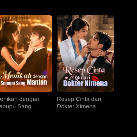
EP 31
EP 32
EP 33
EP 34
EP 35
EP 36
EP 37
EP 38
EP 39
EP 40
enikah dengan
Resep Cinta dari
epupu Sang
Dokter Ximena
antan