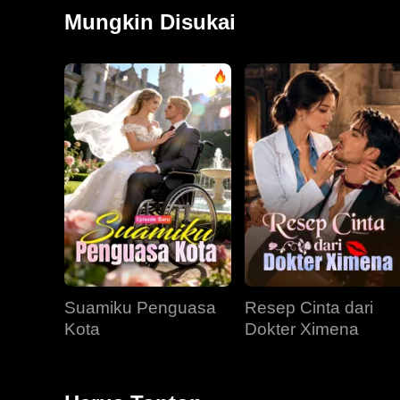
dipaksakan oleh Ryan. Dia terus-menerus mengorbank
Mungkin Disukai
perasaannya yang sebenarnya, yang pada akhirnya 
intervensi Leland yang menentukan, Alicia mengala
Suamiku Penguasa
Resep Cinta dari
Kota
Dokter Ximena