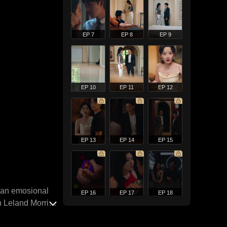
EP 7
EP 8
EP 9
EP 10
EP 11
EP 12
EP 13
EP 14
EP 15
san emosional
EP 16
EP 17
EP 18
 Leland Morris,
su yang