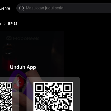
Genre
a
EP 16
Unduh App