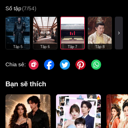
Số tập
(7/54)
Tập 5
Tập 6
Tập 7
Tập 8
Chia sẻ:
Bạn sẽ thích