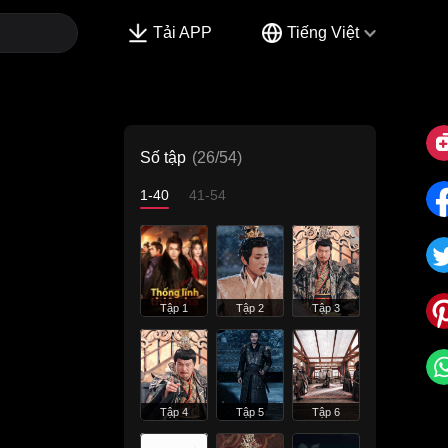
Tải APP
Tiếng Việt
Số tập
(26/54)
1-40
41-54
Tập 1
Tập 2
Tập 3
Tập 4
Tập 5
Tập 6