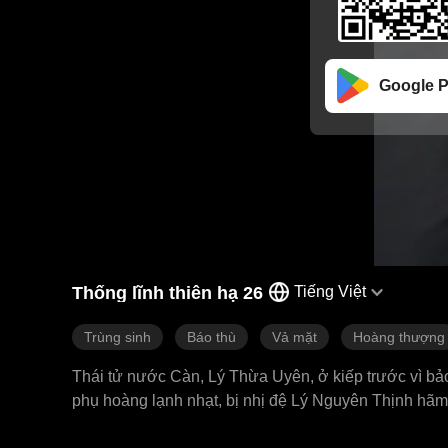
Google P
Thống lĩnh thiên hạ 26
Tiếng Việt
Trùng sinh
Báo thù
Vả mặt
Hoàng thượng
Thái tử nước Càn, Lý Thừa Uyên, ở kiếp trước vì bảo
phụ hoàng lạnh nhạt, bị nhị đệ Lý Nguyên Thịnh hãm 
khi từ nước Tề trở về đã dứt khoát từ bỏ ngôi vị thá