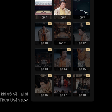
Tập 7
Tập 8
Tập 9
Tập 10
Tập 11
Tập 12
Tập 13
Tập 14
Tập 15
i trở về, lại bị
Tập 16
Tập 17
Tập 18
Lý Thừa Uyên sau
 vậy, hắn vẫn bị