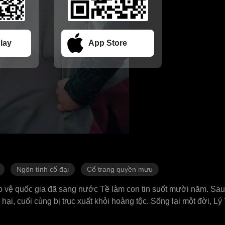
lay
App Store
Ngôn tình cổ đại
Cổ trang quyền mưu
 vệ quốc gia đã sang nước Tề làm con tin suốt mười năm. Sau kh
hại, cuối cùng bị trục xuất khỏi hoàng tộc. Sống lại một đời, 
i tử, quay sang nương nhờ nữ đế nước Tề là Tiêu Ly Nguyệt. Tuy