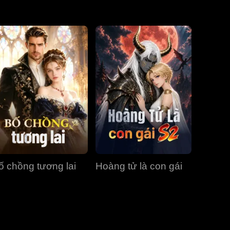
Tập 31
Tập 32
Tập 33
Tập 34
Tập 35
Tập 36
Tập 37
Tập 38
Tập 39
Tập 40
ố chồng tương lai
Hoàng tử là con gái