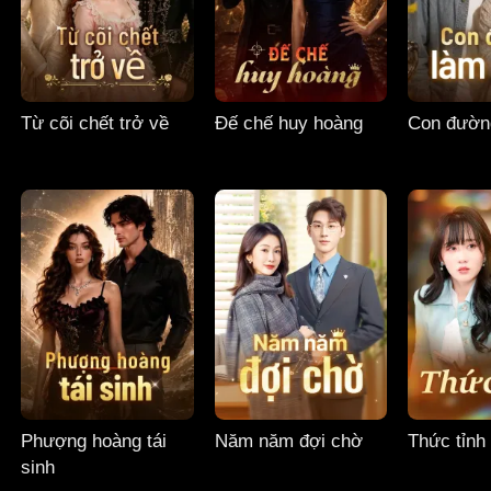
Từ cõi chết trở về
Đế chế huy hoàng
Con đườn
Phượng hoàng tái
Năm năm đợi chờ
Thức tỉnh
sinh