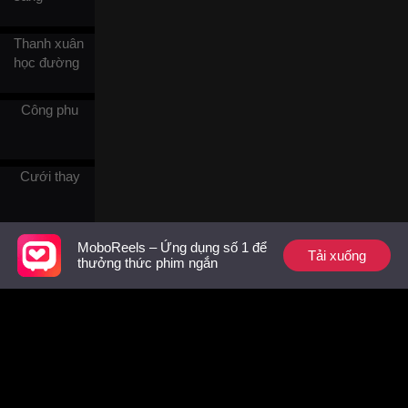
mình. Khi ấy, Doãn Giai Lệ
đóng vai kẻ đáng thương, vu
oan cho bà Lưu Quế Lan là
Thanh xuân
thủ phạm gây tai nạn rồi bỏ
học đường
trốn, còn yêu cầu tòa triệu
tập điều tra. Một mình Lâm
Uyển Tình gánh chịu tất cả,
Công phu
ở bên mẹ chồng trong bệnh
viện. Đến lúc nguy kịch cần
chữ ký của Cố Dương để
phẫu thuật, cô không sao
Cưới thay
liên lạc được với chồng,
khiến mẹ chồng mất cơ hội
cứu chữa và qua đời. Trong
khi đó, Cố Dương vẫn mải
Ân oán nhà
MoboReels – Ứng dụng số 1 để
Tải xuống
chăm sóc cho tình nhân,
giàu
thưởng thức phim ngắn
hoàn toàn không hay biết.
Cú sốc mất mẹ chồng khiến
Lâm Uyển Tình đau đớn tột
Thời trung
cùng, cô quyết tâm đưa mọi
cổ
chuyện ra ánh sáng. Ngày
ra tòa, Cố Dương bất ngờ
khi phát hiện luật sư đại diện
Truyện
bên bị hại chính là vợ mình.
tranh động
Tại phiên xét xử, Lâm Uyển