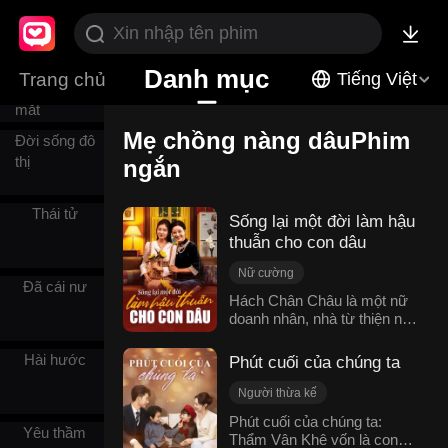
hai
Câu chuyện
Danh mục
Trang chủ
Tiếng Việt
lấy nước
mắt
Mẹ chồng nàng dâuPhim
Đời sống đô
thị
ngắn
Thái tử
Sống lại một đời làm hậu
thuẫn cho con dâu
Nữ cường
Đã cái nư
Mẹ chồng nàng dâu
Hách Chân Châu là một nữ
doanh nhân, nhà từ thiện nổi
Báo thù
Trùng sinh
tiếng ở Hải Yến. Khi đang
Ngôn tình hiện đại
cận kề cái chết, con dâu Tôn
Hài hước
Phút cuối của chúng ta
Thanh Nhã xuất hiện. Chính
lúc ấy, Hách Chân Châu
Người thừa kế
mới bàng hoàng nhận ra:
Che giấu thân phận
Phút cuối của chúng ta:
Năm xưa bà một mực bênh
Yêu thầm
Thẩm Vân Khê vốn là con
Ly hôn
Phản bội
vực con trai Hách Hữu