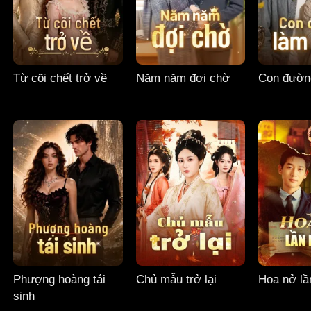
Từ cõi chết trở về
Năm năm đợi chờ
Con đườn
Phượng hoàng tái
Chủ mẫu trở lại
Hoa nở lầ
sinh