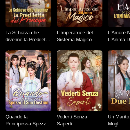
La Schiava che
L'Imperatrice del
L'Amore N
divenne la Prediletta
Sistema Magico
L'Anima D
del Principe
Quando la
Vederti Senza
Un Marito
Principessa Spezzò
Saperti
Mogli