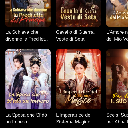
La Schiava che
Cavallo di Guerra,
L'Amore n
divenne la Prediletta
Veste di Seta
del Mio V
del Principe
La Sposa che Sfidò
L'Imperatrice del
Scelsi Suo
un Impero
Sistema Magico
per Abbatt